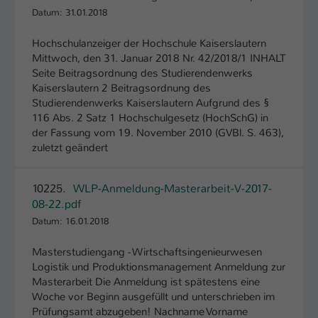
Datum: 31.01.2018
Name
be_typo_user
Hochschulanzeiger der Hochschule Kaiserslautern
Anbieter
TYPO3
Mittwoch, den 31. Januar 2018 Nr. 42/2018/1 INHALT
Seite Beitragsordnung des Studierendenwerks
Laufzeit
1 Tag
Kaiserslautern 2 Beitragsordnung des
Studierendenwerks Kaiserslautern Aufgrund des §
Dieser Cookie teilt der Webseite mit, ob
116 Abs. 2 Satz 1 Hochschulgesetz (HochSchG) in
ein Besucher im Typo3-Backend
der Fassung vom 19. November 2010 (GVBl. S. 463),
Zweck
zuletzt geändert
angemeldet ist und Rechte besitzt diese
zu verwalten.
10225.
WLP-Anmeldung-Masterarbeit-V-2017-
08-22.pdf
Datum: 16.01.2018
Masterstudiengang - Wirtschaftsingenieurwesen
Logistik und Produktionsmanagement Anmeldung zur
Masterarbeit Die Anmeldung ist spätestens eine
Woche vor Beginn ausgefüllt und unterschrieben im
Prüfungsamt abzugeben! Nachname Vorname