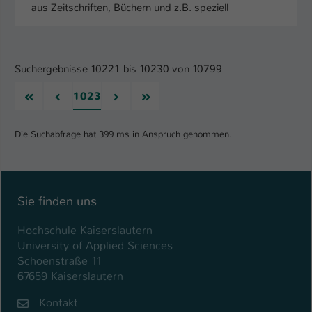
aus Zeitschriften, Büchern und z.B. speziell
Suchergebnisse 10221 bis 10230 von 10799
Erste
Vorherige
Nächste
Letzte
1023
Die Suchabfrage hat 399 ms in Anspruch genommen.
Sie finden uns
Hochschule Kaiserslautern
University of Applied Sciences
Schoenstraße 11
67659 Kaiserslautern
Kontakt