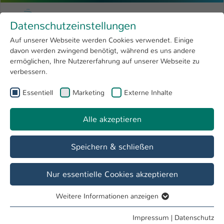
Zum Hauptinhalt springen
Menu
Hochschule Kaiserslautern
Datenschutzeinstellungen
Studium
Open submenu
8
Auf unserer Webseite werden Cookies verwendet. Einige
davon werden zwingend benötigt, während es uns andere
Sie sind hier:
Forschung
Open submenu
4
ermöglichen, Ihre Nutzererfahrung auf unserer Webseite zu
verbessern.
Hochschule
Open submenu
8
Essentiell
Marketing
Externe Inhalte
Suche
International
Open submenu
8
Alle akzeptieren
Speichern & schließen
Nur essentielle Cookies akzeptieren
Personenverzeichnis
Weitere Informationen anzeigen
Studiengänge
Essentiell
Essentielle Cookies werden für grundlegende Funktionen
Impressum
|
Datenschutz