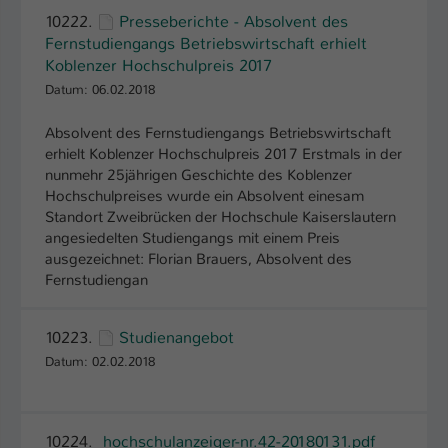
Einstellungen. Unter anderem eine zufällig
10222.
Presseberichte - Absolvent des
generierte ID, für die historische
Zweck
Fernstudiengangs Betriebswirtschaft erhielt
Speicherung Ihrer vorgenommen
Koblenzer Hochschulpreis 2017
Einstellungen, falls der Webseiten-
Datum: 06.02.2018
Betreiber dies eingestellt hat.
Absolvent des Fernstudiengangs Betriebswirtschaft
erhielt Koblenzer Hochschulpreis 2017 Erstmals in der
Name
fe_typo_user / PHPSESSID
nunmehr 25jährigen Geschichte des Koblenzer
Hochschulpreises wurde ein Absolvent einesam
Anbieter
TYPO3
Standort Zweibrücken der Hochschule Kaiserslautern
angesiedelten Studiengangs mit einem Preis
Laufzeit
1 Woche
ausgezeichnet: Florian Brauers, Absolvent des
Fernstudiengan
Dieses Cookie ist ein Standard-Session-
Cookie von TYPO3. Es speichert im Fall
eines Intranet-Logins die Session-ID. So
10223.
Studienangebot
Zweck
kann der eingeloggte Benutzer
Datum: 02.02.2018
wiedererkannt werden und es wird ihm
Zugang zu geschützten Bereichen
gewährt.
10224.
hochschulanzeiger-nr.42-20180131.pdf