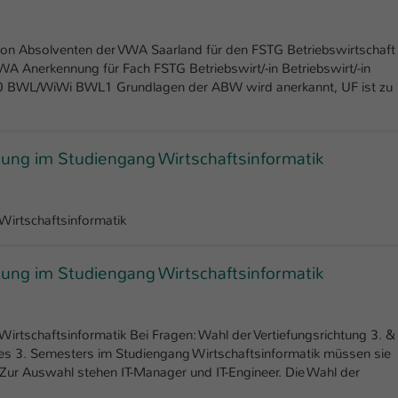
Ihrer vorgenommen Einstellungen, falls der
Webseiten-Betreiber dies eingestellt hat.
n Absolventen der VWA Saarland für den FSTG Betriebswirtschaft
A Anerkennung für Fach FSTG Betriebswirt/-in Betriebswirt/-in
Name
fe_typo_user / PHPSESSID
0 BWL/WiWi BWL1 Grundlagen der ABW wird anerkannt, UF ist zu
Anbieter
TYPO3
tung im Studiengang Wirtschaftsinformatik
Laufzeit
1 Woche
Dieses Cookie ist ein Standard-Session-Cookie
von TYPO3. Es speichert im Fall eines Intranet-
Wirtschaftsinformatik
Zweck
Logins die Session-ID. So kann der eingeloggte
Benutzer wiedererkannt werden und es wird
tung im Studiengang Wirtschaftsinformatik
ihm Zugang zu geschützten Bereichen gewährt.
Name
be_typo_user
irtschaftsinformatik Bei Fragen: Wahl der Vertiefungsrichtung 3. &
es 3. Semesters im Studiengang Wirtschaftsinformatik müssen sie
Anbieter
TYPO3
. Zur Auswahl stehen IT-Manager und IT-Engineer. Die Wahl der