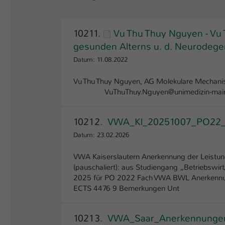
10211.
Vu Thu Thuy Nguyen - Vu
gesunden Alterns u. d. Neurodege
Datum: 11.08.2022
Vu Thu Thuy Nguyen, AG Molekulare Mechanis
VuThuThuy.Nguyen@unimedizin-mai
10212.
VWA_Kl_20251007_PO22_
Datum: 23.02.2026
VWA Kaiserslautern Anerkennung der Leistun
(pauschaliert): aus Studiengang „Betriebswir
2025 für PO 2022 Fach VWA BWL Anerkenn
ECTS 4476 9 Bemerkungen Unt
10213.
VWA_Saar_Anerkennungen