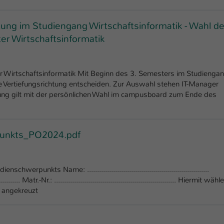
Laufzeit
1 Tag
tung im Studiengang Wirtschaftsinformatik - Wahl de
Dieser Cookie teilt der Webseite mit, ob ein
er Wirtschaftsinformatik
Zweck
Besucher im Typo3-Backend angemeldet ist und
Rechte besitzt diese zu verwalten.
er Wirtschaftsinformatik Mit Beginn des 3. Semesters im Studienga
ne Vertiefungsrichtung entscheiden. Zur Auswahl stehen IT-Manager
htung gilt mit der persönlichen Wahl im campusboard zum Ende des
unkts_PO2024.pdf
punkts Name: .............................................................
............ Matr.-Nr.: ............................................................. Hiermit wähle
 angekreuzt