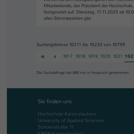
Mitarbeitende, der Präsident der Hochschule, 
festgesetzt auf: Dienstag, 11.11.2025 ab 10
allen Stimmbezirken glei
Suchergebnisse 10211 bis 10220 von 10799
Erste
Vorherige
1017
1018
1019
1020
1021
102
Die Suchabfrage hat 684 ms in Anspruch genommen.
Sie finden uns
Hochschule Kaiserslautern
University of Applied Sciences
Schoenstraße 11
67659 Kaiserslautern