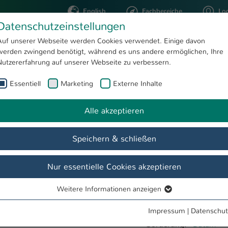
English
Fachbereiche
Lo
Datenschutzeinstellungen
Auf unserer Webseite werden Cookies verwendet. Einige davon
werden zwingend benötigt, während es uns andere ermöglichen, Ihre
STUDIUM
FORSCHUNG
Nutzererfahrung auf unserer Webseite zu verbessern.
Essentiell
Marketing
Externe Inhalte
Alle akzeptieren
Speichern & schließen
Nur essentielle Cookies akzeptieren
Weitere Informationen anzeigen
Essentiell
Essentielle Cookies werden für grundlegende Funktionen der
Impressum
|
Datenschut
Webseite benötigt. Dadurch ist gewährleistet, dass die Webseite
Sortierung:
Datum