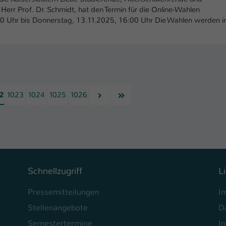
Herr Prof. Dr. Schmidt, hat den Termin für die Online-Wahlen
:00 Uhr bis Donnerstag, 13.11.2025, 16:00 Uhr Die Wahlen werden i
Nächste
Letzte
2
1023
1024
1025
1026
Schnellzugriff
L
Pressemitteilungen
I
Stellenangebote
D
Semestertermine
In