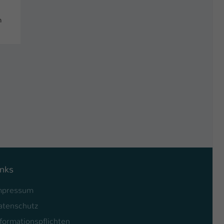
n
inks
mpressum
atenschutz
formationspflichten