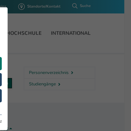
Suche
gins
Standorte/Kontakt
HOCHSCHULE
INTERNATIONAL
Personenverzeichnis
Studiengänge
z
Titel