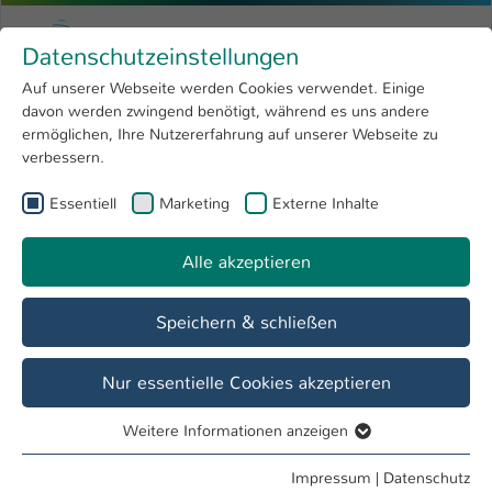
Zum Hauptinhalt springen
Menu
Hochschule Kaiserslautern
Datenschutzeinstellungen
Studium
Open submenu
8
Auf unserer Webseite werden Cookies verwendet. Einige
davon werden zwingend benötigt, während es uns andere
Sie sind hier:
Forschung
Open submenu
4
Anleitungen
ermöglichen, Ihre Nutzererfahrung auf unserer Webseite zu
verbessern.
Hochschule
Open submenu
8
Rechenzentrum
Essentiell
Marketing
Externe Inhalte
International
Open submenu
8
IT-Dienstleistungen für die Hochschule
Alle akzeptieren
Kaiserslautern
Speichern & schließen
Übersicht
Anleitungen
Support
Nur essentielle Cookies akzeptieren
Weitere Informationen anzeigen
Essentiell
MATLAB & Simulink
Essentielle Cookies werden für grundlegende Funktionen
Impressum
|
Datenschutz