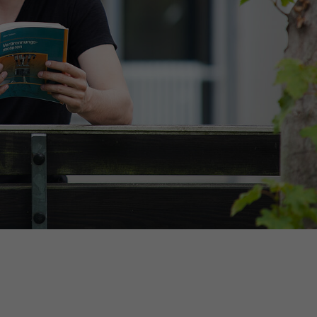
Ihrer vorgenommen Einstellungen, falls der
Webseiten-Betreiber dies eingestellt hat.
Name
fe_typo_user / PHPSESSID
Anbieter
TYPO3
Laufzeit
1 Woche
Dieses Cookie ist ein Standard-Session-Cookie
von TYPO3. Es speichert im Fall eines Intranet-
Zweck
Logins die Session-ID. So kann der eingeloggte
Benutzer wiedererkannt werden und es wird
ihm Zugang zu geschützten Bereichen gewährt.
Name
be_typo_user
Anbieter
TYPO3