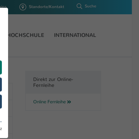
Suche
gins
Standorte/Kontakt
HOCHSCHULE
INTERNATIONAL
Direkt zur Online-
Fernleihe
Online Fernleihe
z