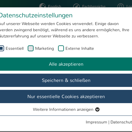
English
Fachbereiche
Lo
Datenschutzeinstellungen
Auf unserer Webseite werden Cookies verwendet. Einige davon
werden zwingend benötigt, während es uns andere ermöglichen, Ihre
STUDIUM
FORSCHUNG
Nutzererfahrung auf unserer Webseite zu verbessern.
Essentiell
Marketing
Externe Inhalte
nleihe
Alle akzeptieren
Speichern & schließen
Nur essentielle Cookies akzeptieren
Weitere Informationen anzeigen
Essentiell
e?
Essentielle Cookies werden für grundlegende Funktionen der
Impressum
|
Datenschut
Webseite benötigt. Dadurch ist gewährleistet, dass die Webseite