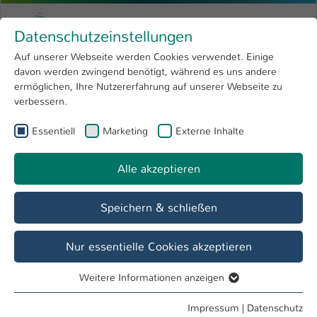
Zum Hauptinhalt springen
Menu
Hochschule Kaiserslautern
Datenschutzeinstellungen
Studium
Open submenu
8
Auf unserer Webseite werden Cookies verwendet. Einige
davon werden zwingend benötigt, während es uns andere
Sie sind hier:
Forschung
Open submenu
4
Julia Bogner
Profil
ermöglichen, Ihre Nutzererfahrung auf unserer Webseite zu
verbessern.
Hochschule
Open submenu
8
Julia Bogner
Essentiell
Marketing
Externe Inhalte
International
Open submenu
8
Alle akzeptieren
Übersicht
Projekte
Speichern & schließen
Projekte
01.10.2019 - 31.08.2022 XP2P - Peer-to-Peer-Learning in
Nur essentielle Cookies akzeptieren
Mechatronics
Mehr Informationen
Weitere Informationen anzeigen
Essentiell
Essentielle Cookies werden für grundlegende Funktionen
Impressum
|
Datenschutz