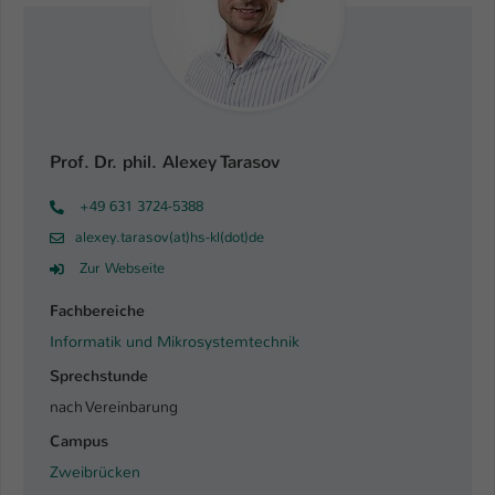
Einstellungen. Unter anderem eine zufällig
generierte ID, für die historische
Zweck
Speicherung Ihrer vorgenommen
Einstellungen, falls der Webseiten-
Betreiber dies eingestellt hat.
Prof. Dr. phil. Alexey Tarasov
Name
fe_typo_user / PHPSESSID
+49 631 3724-5388
Anbieter
TYPO3
alexey.tarasov(at)hs-kl(dot)de
Laufzeit
1 Woche
Zur Webseite
Fachbereiche
Dieses Cookie ist ein Standard-Session-
Cookie von TYPO3. Es speichert im Fall
Informatik und Mikrosystemtechnik
eines Intranet-Logins die Session-ID. So
Sprechstunde
Zweck
kann der eingeloggte Benutzer
nach Vereinbarung
wiedererkannt werden und es wird ihm
Zugang zu geschützten Bereichen
Campus
gewährt.
Zweibrücken