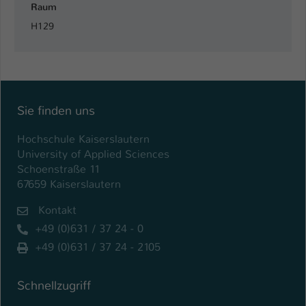
Raum
Name
be_typo_user
H129
Anbieter
TYPO3
Laufzeit
1 Tag
Sie finden uns
Dieser Cookie teilt der Webseite mit, ob
ein Besucher im Typo3-Backend
Zweck
Hochschule Kaiserslautern
angemeldet ist und Rechte besitzt diese
University of Applied Sciences
zu verwalten.
Schoenstraße 11
67659 Kaiserslautern
Kontakt
+49 (0)631 / 37 24 - 0
+49 (0)631 / 37 24 - 2105
Schnellzugriff