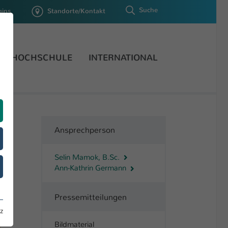
Suche
gins
Standorte/Kontakt
HOCHSCHULE
INTERNATIONAL
Ansprechperson
Selin Mamok, B.Sc.
Ann-Kathrin Germann
HSKL
Pressemitteilungen
z
Bildmaterial