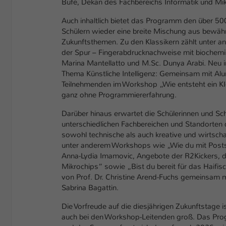
Bufe, Dekan des Fachbereichs Informatik und Mi
Auch inhaltlich bietet das Programm den über 5
Schülern wieder eine breite Mischung aus bewäh
Zukunftsthemen. Zu den Klassikern zählt unter 
der Spur – Fingerabdrucknachweise mit bioche
Marina Mantellatto und M.Sc. Dunya Arabi. Neu
Thema Künstliche Intelligenz: Gemeinsam mit Al
Teilnehmenden im Workshop „Wie entsteht ein KI
ganz ohne Programmiererfahrung.
Darüber hinaus erwartet die Schülerinnen und Sch
unterschiedlichen Fachbereichen und Standorten
sowohl technische als auch kreative und wirtscha
unter anderem Workshops wie „Wie du mit Posts,
Anna-Lydia Imamovic, Angebote der R2Kickers, 
Mikrochips“ sowie „Bist du bereit für das Haifi
von Prof. Dr. Christine Arend-Fuchs gemeinsam m
Sabrina Bagattin.
Die Vorfreude auf die diesjährigen Zukunftstage 
auch bei den Workshop-Leitenden groß. Das Prog