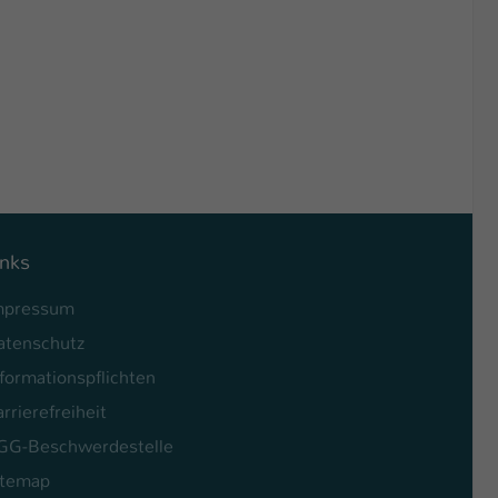
inks
mpressum
atenschutz
formationspflichten
rrierefreiheit
GG-Beschwerdestelle
itemap