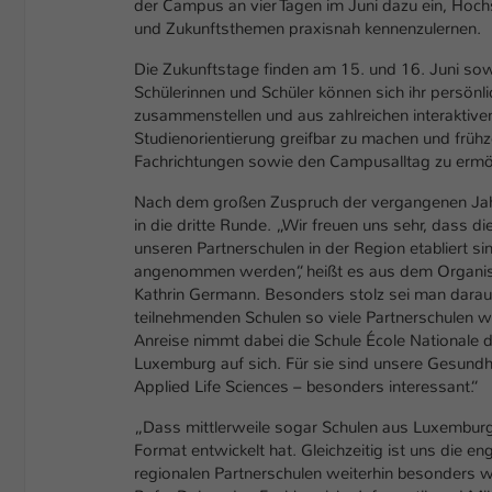
der Campus an vier Tagen im Juni dazu ein, Hoc
und Zukunftsthemen praxisnah kennenzulernen.
Die Zukunftstage finden am 15. und 16. Juni sow
Schülerinnen und Schüler können sich ihr persönl
zusammenstellen und aus zahlreichen interaktive
Studienorientierung greifbar zu machen und frühzei
Fachrichtungen sowie den Campusalltag zu ermö
Nach dem großen Zuspruch der vergangenen Jahre
in die dritte Runde. „Wir freuen uns sehr, dass d
unseren Partnerschulen in der Region etabliert si
angenommen werden“, heißt es aus dem Organi
Kathrin Germann. Besonders stolz sei man darau
teilnehmenden Schulen so viele Partnerschulen wi
Anreise nimmt dabei die Schule École Nationale
Luxemburg auf sich. Für sie sind unsere Gesund
Applied Life Sciences – besonders interessant.“
„Dass mittlerweile sogar Schulen aus Luxemburg 
Format entwickelt hat. Gleichzeitig ist uns die 
regionalen Partnerschulen weiterhin besonders wich