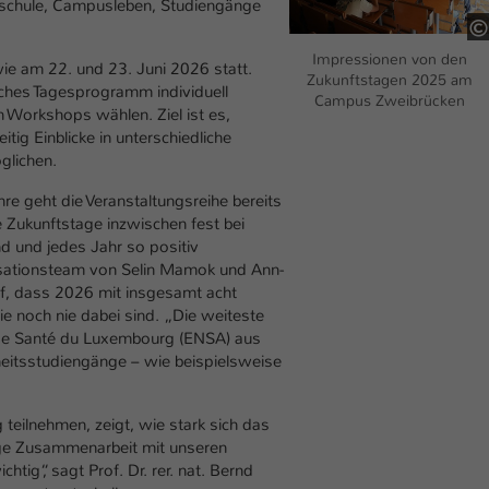
einwandfrei funktioniert.
hschule, Campusleben, Studiengänge
Name
Cookie-Informationen anzeigen
cookie_optin
Impressionen von den
ie am 22. und 23. Juni 2026 statt.
Zukunftstagen 2025 am
iches Tagesprogramm individuell
Anbieter
TYPO3
Campus Zweibrücken
Marketing
n Workshops wählen. Ziel ist es,
Diese Cookies werden verwendet um das Nutzungsverhalten der
tig Einblicke in unterschiedliche
Laufzeit
1 Jahr
Besucher auf der Website nachzuverfolgen. Die erhobenen Daten
glichen.
werden anonymisiert und ausschließlich für interne Zwecke
Dieses Cookie wird verwendet, um Ihre Cookie-
 geht die Veranstaltungsreihe bereits
Zweck
verwendet.
Einstellungen für diese Website zu speichern.
ie Zukunftstage inzwischen fest bei
nd und jedes Jahr so positiv
Name
Cookie-Informationen anzeigen
_pk_*.*
sationsteam von Selin Mamok und Ann-
Name
SgCookieOptin.lastPreferences
f, dass 2026 mit insgesamt acht
Anbieter
Hochschule Kaiserslautern
Externe Inhalte
e noch nie dabei sind. „Die weiteste
Anbieter
TYPO3
Wir verwenden auf unserer Website externe Inhalte (Youtube,
 de Santé du Luxembourg (ENSA) aus
Laufzeit
7 Tage
Vimeo, Issuu), um Ihnen zusätzliche Informationen anzubieten.
heitsstudiengänge – wie beispielsweise
Laufzeit
1 Jahr
Cookie von Matomo für Website-Analysen.
Zweck
Erzeugt statistische Daten darüber, wie der
teilnehmen, zeigt, wie stark sich das
Dieser Wert speichert Ihre Consent-
Besucher die Website nutzt.
enge Zusammenarbeit mit unseren
Einstellungen. Unter anderem eine zufällig
tig“, sagt Prof. Dr. rer. nat. Bernd
Zweck
generierte ID, für die historische Speicherung