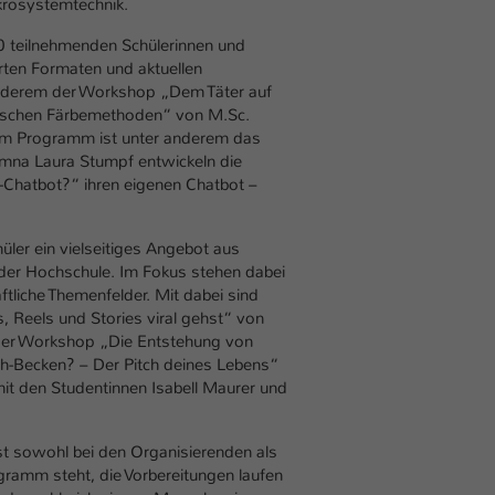
krosystemtechnik.
Ihrer vorgenommen Einstellungen, falls der
Webseiten-Betreiber dies eingestellt hat.
00 teilnehmenden Schülerinnen und
rten Formaten und aktuellen
anderem der Workshop „Dem Täter auf
Name
fe_typo_user / PHPSESSID
mischen Färbemethoden“ von M.Sc.
 im Programm ist unter anderem das
Anbieter
TYPO3
umna Laura Stumpf entwickeln die
-Chatbot?“ ihren eigenen Chatbot –
Laufzeit
1 Woche
Dieses Cookie ist ein Standard-Session-Cookie
üler ein vielseitiges Angebot aus
von TYPO3. Es speichert im Fall eines Intranet-
 der Hochschule. Im Fokus stehen dabei
Zweck
Logins die Session-ID. So kann der eingeloggte
ftliche Themenfelder. Mit dabei sind
 Reels und Stories viral gehst“ von
Benutzer wiedererkannt werden und es wird
der Workshop „Die Entstehung von
ihm Zugang zu geschützten Bereichen gewährt.
sch-Becken? – Der Pitch deines Lebens“
it den Studentinnen Isabell Maurer und
Name
be_typo_user
ist sowohl bei den Organisierenden als
Anbieter
TYPO3
ramm steht, die Vorbereitungen laufen