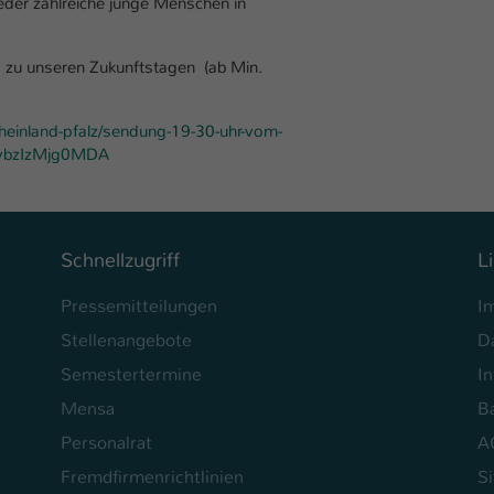
eder zahlreiche junge Menschen in
Laufzeit
1 Tag
Dieser Cookie teilt der Webseite mit, ob ein
ag zu unseren Zukunftstagen (ab Min.
Zweck
Besucher im Typo3-Backend angemeldet ist und
Rechte besitzt diese zu verwalten.
heinland-pfalz/sendung-19-30-uhr-vom-
gvbzIzMjg0MDA
Schnellzugriff
L
Pressemitteilungen
I
Stellenangebote
D
Semestertermine
In
Mensa
Ba
Personalrat
A
Fremdfirmenrichtlinien
S