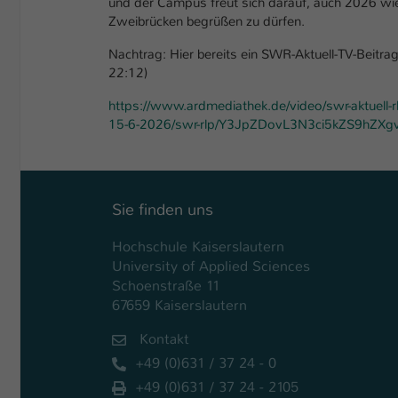
und der Campus freut sich darauf, auch 2026 wi
Zweibrücken begrüßen zu dürfen.
Nachtrag: Hier bereits ein SWR-Aktuell-TV-Beitr
22:12)
https://www.ardmediathek.de/video/swr-aktuell-r
15-6-2026/swr-rlp/Y3JpZDovL3N3ci5kZS9hZX
Sie finden uns
Hochschule Kaiserslautern
University of Applied Sciences
Schoenstraße 11
67659 Kaiserslautern
Kontakt
+49 (0)631 / 37 24 - 0
+49 (0)631 / 37 24 - 2105