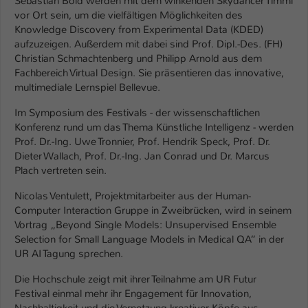
Sebastian Bold werden mit dem winkenden Skydancer Timmi
Einstellungen. Unter anderem eine zufällig
vor Ort sein, um die vielfältigen Möglichkeiten des
generierte ID, für die historische
Zweck
Knowledge Discovery from Experimental Data (KDED)
Speicherung Ihrer vorgenommen
aufzuzeigen. Außerdem mit dabei sind Prof. Dipl.-Des. (FH)
Einstellungen, falls der Webseiten-
Christian Schmachtenberg und Philipp Arnold aus dem
Betreiber dies eingestellt hat.
Fachbereich Virtual Design. Sie präsentieren das innovative,
multimediale Lernspiel Bellevue.
Name
fe_typo_user / PHPSESSID
Im Symposium des Festivals - der wissenschaftlichen
Konferenz rund um das Thema Künstliche Intelligenz - werden
Anbieter
TYPO3
Prof. Dr.-Ing. Uwe Tronnier, Prof. Hendrik Speck, Prof. Dr.
Dieter Wallach, Prof. Dr.-Ing. Jan Conrad und Dr. Marcus
Laufzeit
1 Woche
Plach vertreten sein.
Nicolas Ventulett, Projektmitarbeiter aus der Human-
Dieses Cookie ist ein Standard-Session-
Computer Interaction Gruppe in Zweibrücken, wird in seinem
Cookie von TYPO3. Es speichert im Fall
Vortrag „Beyond Single Models: Unsupervised Ensemble
eines Intranet-Logins die Session-ID. So
Selection for Small Language Models in Medical QA“ in der
Zweck
kann der eingeloggte Benutzer
UR AI Tagung sprechen.
wiedererkannt werden und es wird ihm
Zugang zu geschützten Bereichen
Die Hochschule zeigt mit ihrer Teilnahme am UR Futur
gewährt.
Festival einmal mehr ihr Engagement für Innovation,