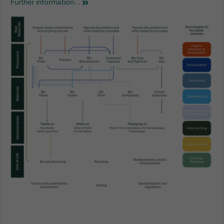
Further information...
Einstellungen. Unter anderem eine zufällig
generierte ID, für die historische
Zweck
Speicherung Ihrer vorgenommen
Einstellungen, falls der Webseiten-
Betreiber dies eingestellt hat.
Name
fe_typo_user / PHPSESSID
Anbieter
TYPO3
Laufzeit
1 Woche
Dieses Cookie ist ein Standard-Session-
Cookie von TYPO3. Es speichert im Fall
eines Intranet-Logins die Session-ID. So
Zweck
kann der eingeloggte Benutzer
wiedererkannt werden und es wird ihm
Zugang zu geschützten Bereichen
gewährt.