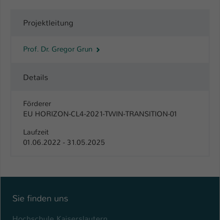
Name
be_typo_user
Projektleitung
Anbieter
TYPO3
Prof. Dr. Gregor Grun
Laufzeit
1 Tag
Details
Dieser Cookie teilt der Webseite mit, ob
ein Besucher im Typo3-Backend
Zweck
angemeldet ist und Rechte besitzt diese
Förderer
zu verwalten.
EU HORIZON-CL4-2021-TWIN-TRANSITION-01
Laufzeit
01.06.2022 - 31.05.2025
Sie finden uns
Hochschule Kaiserslautern