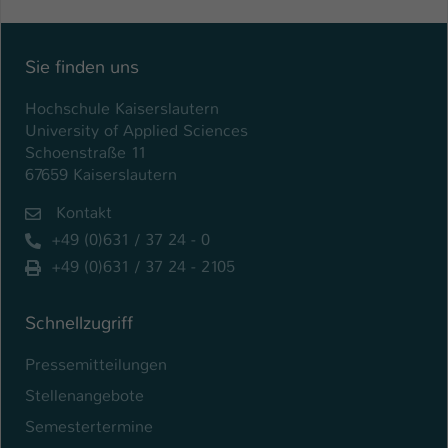
Einstellungen. Unter anderem eine zufällig
generierte ID, für die historische
Zweck
Speicherung Ihrer vorgenommen
Sie finden uns
Einstellungen, falls der Webseiten-
Betreiber dies eingestellt hat.
Hochschule Kaiserslautern
University of Applied Sciences
Schoenstraße 11
Name
fe_typo_user / PHPSESSID
67659 Kaiserslautern
Anbieter
TYPO3
Kontakt
+49 (0)631 / 37 24 - 0
Laufzeit
1 Woche
+49 (0)631 / 37 24 - 2105
Dieses Cookie ist ein Standard-Session-
Cookie von TYPO3. Es speichert im Fall
Schnellzugriff
eines Intranet-Logins die Session-ID. So
Zweck
kann der eingeloggte Benutzer
Pressemitteilungen
wiedererkannt werden und es wird ihm
Stellenangebote
Zugang zu geschützten Bereichen
gewährt.
Semestertermine