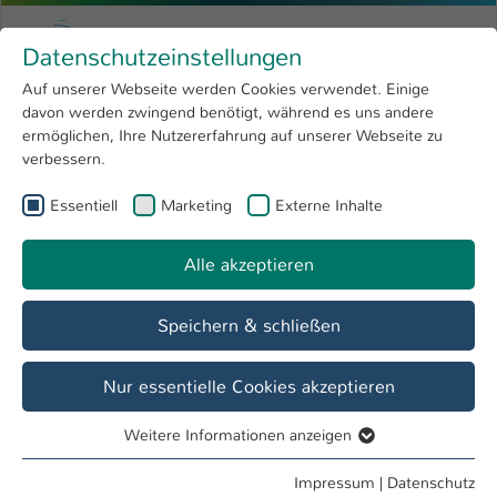
Zum Hauptinhalt springen
Menu
Hochschule Kaiserslautern
Datenschutzeinstellungen
Studium
Open submenu
8
Auf unserer Webseite werden Cookies verwendet. Einige
davon werden zwingend benötigt, während es uns andere
Sie sind hier:
Forschung
Open submenu
4
Menschen und Projekte
ermöglichen, Ihre Nutzererfahrung auf unserer Webseite zu
verbessern.
Hochschule
Open submenu
8
Essentiell
Marketing
Externe Inhalte
International
Open submenu
8
Alle akzeptieren
Speichern & schließen
Nur essentielle Cookies akzeptieren
Weitere Informationen anzeigen
Essentiell
Essentielle Cookies werden für grundlegende Funktionen
Impressum
|
Datenschutz