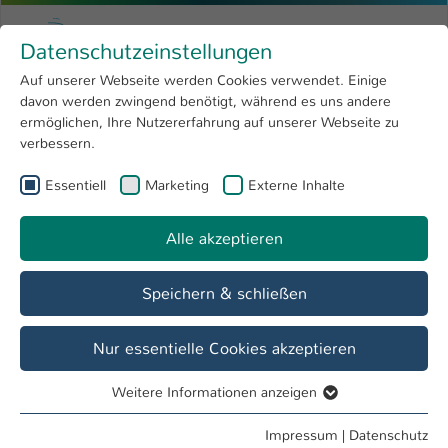
Zum Hauptinhalt springen
Menu
Hochschule Kaiserslautern
Datenschutzeinstellungen
Studium
Open submenu
8
Auf unserer Webseite werden Cookies verwendet. Einige
davon werden zwingend benötigt, während es uns andere
Sie sind hier:
Forschung
Open submenu
4
Menschen und Projekte
ermöglichen, Ihre Nutzererfahrung auf unserer Webseite zu
verbessern.
Hochschule
Open submenu
8
Essentiell
Marketing
Externe Inhalte
International
Open submenu
8
Alle akzeptieren
Speichern & schließen
Nur essentielle Cookies akzeptieren
Weitere Informationen anzeigen
Essentiell
Essentielle Cookies werden für grundlegende Funktionen
Impressum
|
Datenschutz