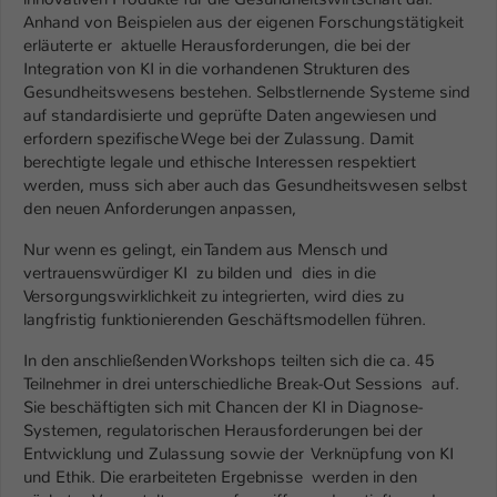
Einstellungen. Unter anderem eine zufällig
Anhand von Beispielen aus der eigenen Forschungstätigkeit
generierte ID, für die historische
Zweck
erläuterte er aktuelle Herausforderungen, die bei der
Speicherung Ihrer vorgenommen
Integration von KI in die vorhandenen Strukturen des
Einstellungen, falls der Webseiten-
Gesundheitswesens bestehen. Selbstlernende Systeme sind
Betreiber dies eingestellt hat.
auf standardisierte und geprüfte Daten angewiesen und
erfordern spezifische Wege bei der Zulassung. Damit
berechtigte legale und ethische Interessen respektiert
Name
fe_typo_user / PHPSESSID
werden, muss sich aber auch das Gesundheitswesen selbst
den neuen Anforderungen anpassen,
Anbieter
TYPO3
Nur wenn es gelingt, ein Tandem aus Mensch und
Laufzeit
1 Woche
vertrauenswürdiger KI zu bilden und dies in die
Versorgungswirklichkeit zu integrierten, wird dies zu
Dieses Cookie ist ein Standard-Session-
langfristig funktionierenden Geschäftsmodellen führen.
Cookie von TYPO3. Es speichert im Fall
In den anschließenden Workshops teilten sich die ca. 45
eines Intranet-Logins die Session-ID. So
Teilnehmer in drei unterschiedliche Break-Out Sessions auf.
Zweck
kann der eingeloggte Benutzer
Sie beschäftigten sich mit Chancen der KI in Diagnose-
wiedererkannt werden und es wird ihm
Systemen, regulatorischen Herausforderungen bei der
Zugang zu geschützten Bereichen
Entwicklung und Zulassung sowie der Verknüpfung von KI
gewährt.
und Ethik. Die erarbeiteten Ergebnisse werden in den