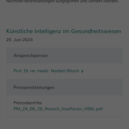
nächsten Veranstaltungen aufgegriffen und vertieft werden.
Name
be_typo_user
Anbieter
TYPO3
Künstliche Intelligenz im Gesundheitswesen
Laufzeit
1 Tag
20. Juni 2024
Dieser Cookie teilt der Webseite mit, ob
ein Besucher im Typo3-Backend
Ansprechperson
Zweck
angemeldet ist und Rechte besitzt diese
zu verwalten.
Prof. Dr. rer. medic. Norbert Rösch
Pressemitteilungen
Presseberichte
PM_24_06_20_Roesch_InnoFactor_HSKL.pdf