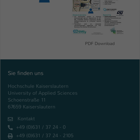
Name
be_typo_user
Anbieter
TYPO3
Laufzeit
1 Tag
PDF Download
Dieser Cookie teilt der Webseite mit, ob
ein Besucher im Typo3-Backend
Zweck
angemeldet ist und Rechte besitzt diese
zu verwalten.
Sie finden uns
Hochschule Kaiserslautern
University of Applied Sciences
Schoenstraße 11
67659 Kaiserslautern
Kontakt
+49 (0)631 / 37 24 - 0
+49 (0)631 / 37 24 - 2105