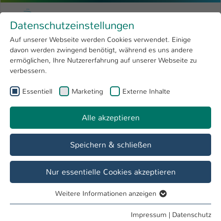
Zum Hauptinhalt springen
Menu
Hochschule Kaiserslautern
Datenschutzeinstellungen
Studium
Open submenu
8
Auf unserer Webseite werden Cookies verwendet. Einige
davon werden zwingend benötigt, während es uns andere
Sie sind hier:
Forschung
Open submenu
4
Menschen und Projekte
ermöglichen, Ihre Nutzererfahrung auf unserer Webseite zu
verbessern.
Hochschule
Open submenu
8
Essentiell
Marketing
Externe Inhalte
International
Open submenu
8
Alle akzeptieren
Speichern & schließen
Nur essentielle Cookies akzeptieren
Weitere Informationen anzeigen
Essentiell
Essentielle Cookies werden für grundlegende Funktionen
Impressum
|
Datenschutz