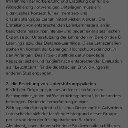
Im Rahmen der Vorbereitung und Erstellung der für die
Einstellungen. Unter anderem eine zufällig
Akkreditierung notwendigen Unterlagen muss ein
generierte ID, für die historische
Zweck
didaktisches Konzept für ein mehr zeit- und
Speicherung Ihrer vorgenommen
ortsunabhängiges Lernen mitentwickelt werden. Die
Einstellungen, falls der Webseiten-
Erstellung von entsprechenden Lehr-/Lernmaterialien ist
Betreiber dies eingestellt hat.
besonders ressourcenintensiv und bedarf einer spezifischen
Expertise zur Unterstützung der Lehrenden im Bereich des E-
Learnings bzw. des Distance-Learnings. Diese Lernszenarien
Name
fe_typo_user / PHPSESSID
stehen im Kontext der bisherigen Hochschulpraxis noch in
den Anfängen. Das Projekt stellt die dafür benötigte
Anbieter
TYPO3
Kapazität sicher und fungiert nach entsprechender Evaluation
als “Leuchtturm” für die didaktischen Entwicklungen in
Laufzeit
1 Woche
anderen Studiengängen.
Dieses Cookie ist ein Standard-Session-
2. die Erstellung von Unterstützungspaketen
Cookie von TYPO3. Es speichert im Fall
Ein Teil der Zielgruppe, insbesondere die erfahrenen
eines Intranet-Logins die Session-ID. So
Fachingenieur_innen mit Weiterbildungsbedarf, ist besonders
Zweck
kann der eingeloggte Benutzer
heterogen. Die letzte Lernerfahrung in einer
wiedererkannt werden und es wird ihm
Bildungseinrichtung liegt u.U. schon länger zurück. Außerdem
Zugang zu geschützten Bereichen
unterscheidet sich der fachliche Hintergrund dieser Gruppe
per se von dem der frischgebackenen Bachelor
gewährt.
Absolvent_innen, da verschiedene Studieninhalte in früheren