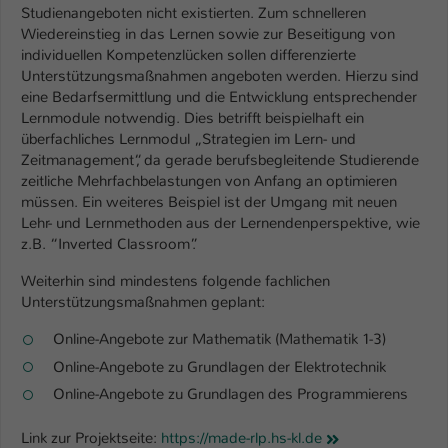
Studienangeboten nicht existierten. Zum schnelleren
Wiedereinstieg in das Lernen sowie zur Beseitigung von
Name
be_typo_user
individuellen Kompetenzlücken sollen differenzierte
Unterstützungsmaßnahmen angeboten werden. Hierzu sind
Anbieter
TYPO3
eine Bedarfsermittlung und die Entwicklung entsprechender
Lernmodule notwendig. Dies betrifft beispielhaft ein
Laufzeit
1 Tag
überfachliches Lernmodul „Strategien im Lern- und
Zeitmanagement“, da gerade berufsbegleitende Studierende
Dieser Cookie teilt der Webseite mit, ob
zeitliche Mehrfachbelastungen von Anfang an optimieren
ein Besucher im Typo3-Backend
Zweck
müssen. Ein weiteres Beispiel ist der Umgang mit neuen
angemeldet ist und Rechte besitzt diese
Lehr- und Lernmethoden aus der Lernendenperspektive, wie
zu verwalten.
z.B. “Inverted Classroom”.
Weiterhin sind mindestens folgende fachlichen
Unterstützungsmaßnahmen geplant:
Online-Angebote zur Mathematik (Mathematik 1-3)
Online-Angebote zu Grundlagen der Elektrotechnik
Online-Angebote zu Grundlagen des Programmierens
Link zur Projektseite:
https://made-rlp.hs-kl.de