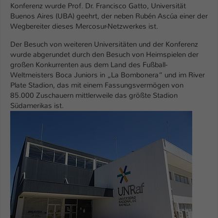
Konferenz wurde Prof. Dr. Francisco Gatto, Universität
Buenos Aires (UBA) geehrt, der neben Rubén Ascúa einer der
Name
be_typo_user
Wegbereiter dieses Mercosur-Netzwerkes ist.
Anbieter
TYPO3
Der Besuch von weiteren Universitäten und der Konferenz
wurde abgerundet durch den Besuch von Heimspielen der
Laufzeit
1 Tag
großen Konkurrenten aus dem Land des Fußball-
Weltmeisters Boca Juniors in „La Bombonera“ und im River
Dieser Cookie teilt der Webseite mit, ob
Plate Stadion, das mit einem Fassungsvermögen von
ein Besucher im Typo3-Backend
85.000 Zuschauern mittlerweile das größte Stadion
Zweck
angemeldet ist und Rechte besitzt diese
Südamerikas ist.
zu verwalten.
Show larger version