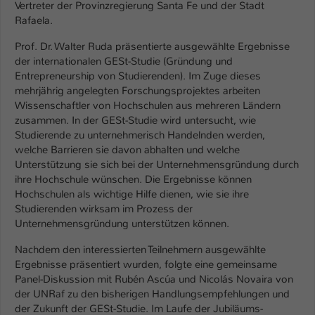
Einstellungen. Unter anderem eine zufällig
Vertreter der Provinzregierung Santa Fe und der Stadt
generierte ID, für die historische
Rafaela.
Zweck
Speicherung Ihrer vorgenommen
Prof. Dr. Walter Ruda präsentierte ausgewählte Ergebnisse
Einstellungen, falls der Webseiten-
der internationalen GESt-Studie (Gründung und
Betreiber dies eingestellt hat.
Entrepreneurship von Studierenden). Im Zuge dieses
mehrjährig angelegten Forschungsprojektes arbeiten
Wissenschaftler von Hochschulen aus mehreren Ländern
Name
fe_typo_user / PHPSESSID
zusammen. In der GESt-Studie wird untersucht, wie
Studierende zu unternehmerisch Handelnden werden,
Anbieter
TYPO3
welche Barrieren sie davon abhalten und welche
Unterstützung sie sich bei der Unternehmensgründung durch
Laufzeit
1 Woche
ihre Hochschule wünschen. Die Ergebnisse können
Hochschulen als wichtige Hilfe dienen, wie sie ihre
Dieses Cookie ist ein Standard-Session-
Studierenden wirksam im Prozess der
Cookie von TYPO3. Es speichert im Fall
Unternehmensgründung unterstützen können.
eines Intranet-Logins die Session-ID. So
Zweck
kann der eingeloggte Benutzer
Nachdem den interessierten Teilnehmern ausgewählte
wiedererkannt werden und es wird ihm
Ergebnisse präsentiert wurden, folgte eine gemeinsame
Panel-Diskussion mit Rubén Ascúa und Nicolás Novaira von
Zugang zu geschützten Bereichen
der UNRaf zu den bisherigen Handlungsempfehlungen und
gewährt.
der Zukunft der GESt-Studie. Im Laufe der Jubiläums-