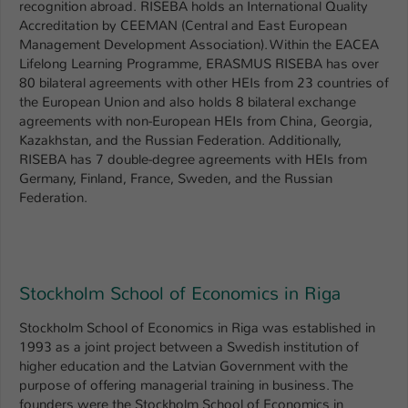
recognition abroad. RISEBA holds an International Quality
Accreditation by CEEMAN (Central and East European
Name
be_typo_user
Management Development Association). Within the EACEA
Lifelong Learning Programme, ERASMUS RISEBA has over
Anbieter
TYPO3
80 bilateral agreements with other HEIs from 23 countries of
the European Union and also holds 8 bilateral exchange
Laufzeit
1 Tag
agreements with non-European HEIs from China, Georgia,
Kazakhstan, and the Russian Federation. Additionally,
Dieser Cookie teilt der Webseite mit, ob
RISEBA has 7 double-degree agreements with HEIs from
ein Besucher im Typo3-Backend
Germany, Finland, France, Sweden, and the Russian
Zweck
angemeldet ist und Rechte besitzt diese
Federation.
zu verwalten.
Stockholm School of Economics in Riga
Stockholm School of Economics in Riga was established in
1993 as a joint project between a Swedish institution of
higher education and the Latvian Government with the
purpose of offering managerial training in business. The
founders were the Stockholm School of Economics in