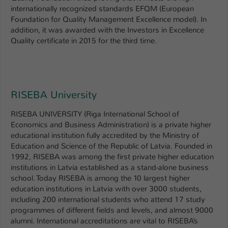
Einstellungen. Unter anderem eine zufällig
internationally recognized standards EFQM (European
generierte ID, für die historische
Foundation for Quality Management Excellence model). In
Zweck
Speicherung Ihrer vorgenommen
addition, it was awarded with the Investors in Excellence
Einstellungen, falls der Webseiten-
Quality certificate in 2015 for the third time.
Betreiber dies eingestellt hat.
Name
fe_typo_user / PHPSESSID
RISEBA University
Anbieter
TYPO3
RISEBA UNIVERSITY (Riga International School of
Laufzeit
1 Woche
Economics and Business Administration) is a private higher
educational institution fully accredited by the Ministry of
Education and Science of the Republic of Latvia. Founded in
Dieses Cookie ist ein Standard-Session-
1992, RISEBA was among the first private higher education
Cookie von TYPO3. Es speichert im Fall
institutions in Latvia established as a stand-alone business
eines Intranet-Logins die Session-ID. So
school. Today RISEBA is among the 10 largest higher
Zweck
kann der eingeloggte Benutzer
education institutions in Latvia with over 3000 students,
wiedererkannt werden und es wird ihm
including 200 international students who attend 17 study
Zugang zu geschützten Bereichen
programmes of different fields and levels, and almost 9000
gewährt.
alumni. International accreditations are vital to RISEBA’s