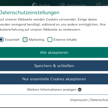
English
Fachbereiche
Lo
Datenschutzeinstellungen
Auf unserer Webseite werden Cookies verwendet. Einige davon
werden zwingend benötigt, während es uns andere ermöglichen, Ihre
STUDIUM
FORSCHUNG
Nutzererfahrung auf unserer Webseite zu verbessern.
Essentiell
Marketing
Externe Inhalte
ivitäten
Alle akzeptieren
Speichern & schließen
de
Team
Termine & Events
Aktuelles
Aktivitäten
Nur essentielle Cookies akzeptieren
Weitere Informationen anzeigen
Essentiell
Essentielle Cookies werden für grundlegende Funktionen der
Impressum
|
Datenschut
und Voraussetzungen für ein Auslandsstudium bzw. ein Praxissemest
Webseite benötigt. Dadurch ist gewährleistet, dass die Webseite