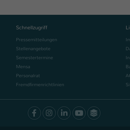
Ihrer vorgenommen Einstellungen, falls der
Webseiten-Betreiber dies eingestellt hat.
Name
fe_typo_user / PHPSESSID
Schnellzugriff
L
Anbieter
Pressemitteilungen
I
TYPO3
Stellenangebote
D
Laufzeit
1 Woche
Semestertermine
In
Dieses Cookie ist ein Standard-Session-Cookie
Mensa
Ba
von TYPO3. Es speichert im Fall eines Intranet-
Personalrat
A
Zweck
Logins die Session-ID. So kann der eingeloggte
Benutzer wiedererkannt werden und es wird
Fremdfirmenrichtlinien
S
ihm Zugang zu geschützten Bereichen gewährt.
Name
be_typo_user
Facebook
Instagram
LinkedIn
Youtube
SocialWal
Anbieter
TYPO3