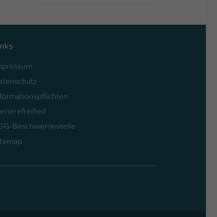
inks
mpressum
atenschutz
formationspflichten
rrierefreiheit
GG-Beschwerdestelle
itemap
l