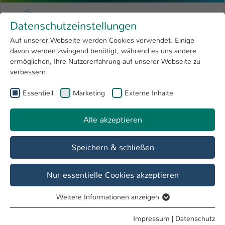
Zum Hauptinhalt springen
Menu
Hochschule Kaiserslautern
Datenschutzeinstellungen
Studium
Open submenu
8
Auf unserer Webseite werden Cookies verwendet. Einige
davon werden zwingend benötigt, während es uns andere
Sie sind hier:
Forschung
Open submenu
4
Ausbildungsintegrierte Studiengänge
ermöglichen, Ihre Nutzererfahrung auf unserer Webseite zu
verbessern.
Hochschule
Open submenu
8
Essentiell
Marketing
Externe Inhalte
International
Open submenu
8
Übersicht
Fakten
Alle akzeptieren
Speichern & schließen
Nur essentielle Cookies akzeptieren
Elektrotechnik ist überall – auch in deinem
Weitere Informationen anzeigen
Essentiell
Alltag!
Essentielle Cookies werden für grundlegende Funktionen
Impressum
|
Datenschutz