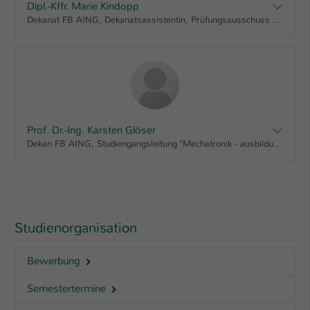
Dipl.-Kffr. Marie Kindopp
Dekanat FB AING, Dekanatsassistentin, Prüfungsausschuss AING Bachelor, Prüfungsausschuss AING Master
Prof. Dr.-Ing. Karsten Glöser
Dekan FB AING, Studiengangsleitung "Mechatronik - ausbildungsintegriert, Bachelor", Fachausschuss Studium und Lehre AING, BAföG Beauftragter FB AING, Digital Engineering, gemeinsamer Ausschuss mit IMST, Fachbereichsrat AING
Studienorganisation
Bewerbung
Semestertermine