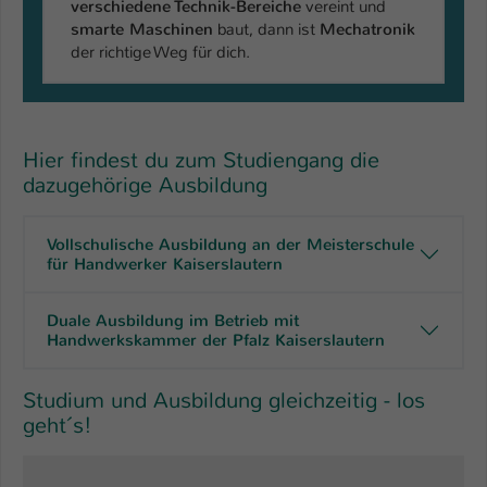
verschiedene Technik-Bereiche
vereint und
smarte Maschinen
baut, dann ist
Mechatronik
Name
be_typo_user
der richtige Weg für dich.
Anbieter
TYPO3
Laufzeit
1 Tag
Hier findest du zum Studiengang die
Dieser Cookie teilt der Webseite mit, ob
dazugehörige Ausbildung
ein Besucher im Typo3-Backend
Zweck
angemeldet ist und Rechte besitzt diese
Vollschulische Ausbildung an der Meisterschule
zu verwalten.
für Handwerker Kaiserslautern
Duale Ausbildung im Betrieb mit
Handwerkskammer der Pfalz Kaiserslautern
Studium und Ausbildung gleichzeitig - los
geht´s!