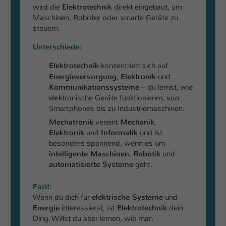
Einstellungen. Unter anderem eine zufällig
wird die
Elektrotechnik
direkt eingebaut, um
generierte ID, für die historische
Maschinen, Roboter oder smarte Geräte zu
Zweck
Speicherung Ihrer vorgenommen
steuern.
Einstellungen, falls der Webseiten-
Unterschiede:
Betreiber dies eingestellt hat.
Elektrotechnik
konzentriert sich auf
Energieversorgung
,
Elektronik
und
Name
fe_typo_user / PHPSESSID
Kommunikationssysteme
– du lernst, wie
elektronische Geräte funktionieren, von
Anbieter
TYPO3
Smartphones bis zu Industriemaschinen.
Mechatronik
vereint
Mechanik
,
Laufzeit
1 Woche
Elektronik
und
Informatik
und ist
besonders spannend, wenn es um
Dieses Cookie ist ein Standard-Session-
intelligente Maschinen
,
Robotik
und
Cookie von TYPO3. Es speichert im Fall
automatisierte Systeme
geht.
eines Intranet-Logins die Session-ID. So
Zweck
kann der eingeloggte Benutzer
Fazit:
wiedererkannt werden und es wird ihm
Wenn du dich für
elektrische Systeme
und
Zugang zu geschützten Bereichen
Energie
interessierst, ist
Elektrotechnik
dein
gewährt.
Ding. Willst du aber lernen, wie man