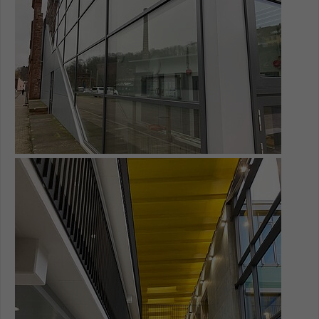
Einstellungen. Unter anderem eine zufällig
generierte ID, für die historische
Zweck
Speicherung Ihrer vorgenommen
Einstellungen, falls der Webseiten-
Betreiber dies eingestellt hat.
Name
fe_typo_user / PHPSESSID
Anbieter
TYPO3
Show larger version for:
Laufzeit
1 Woche
Dieses Cookie ist ein Standard-Session-
Cookie von TYPO3. Es speichert im Fall
eines Intranet-Logins die Session-ID. So
Zweck
kann der eingeloggte Benutzer
wiedererkannt werden und es wird ihm
Zugang zu geschützten Bereichen
gewährt.