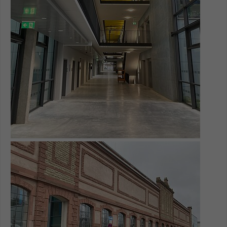
Name
be_typo_user
Anbieter
TYPO3
Laufzeit
1 Tag
Dieser Cookie teilt der Webseite mit, ob
ein Besucher im Typo3-Backend
Zweck
angemeldet ist und Rechte besitzt diese
zu verwalten.
Show larger version for: