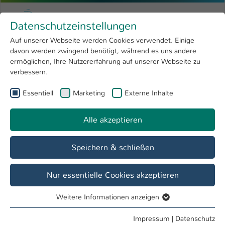
Zum Hauptinhalt springen
Menu
Hochschule Kaiserslautern
Datenschutzeinstellungen
Studium
Open submenu
8
Auf unserer Webseite werden Cookies verwendet. Einige
davon werden zwingend benötigt, während es uns andere
Sie sind hier:
Forschung
Open submenu
4
Labore
ermöglichen, Ihre Nutzererfahrung auf unserer Webseite zu
verbessern.
Hochschule
Open submenu
8
Fachbereich
Essentiell
Marketing
Externe Inhalte
International
Open submenu
8
Angewandte Ingenieurwissenschaften
Alle akzeptieren
Übersicht
Studieninteressierte
Studierende
Speichern & schließen
Labor H 2.046 - Regelungstechnik
Nur essentielle Cookies akzeptieren
Forschungsthemen
Weitere Informationen anzeigen
Regelungstechnik
Essentiell
Essentielle Cookies werden für grundlegende Funktionen
Modellbildung / Systemanalyse / Identifikation
Impressum
|
Datenschutz