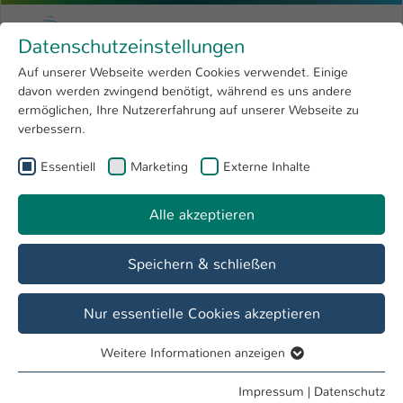
Zum Hauptinhalt springen
Menu
Hochschule Kaiserslautern
Datenschutzeinstellungen
Studium
Open submenu
8
Auf unserer Webseite werden Cookies verwendet. Einige
davon werden zwingend benötigt, während es uns andere
Sie sind hier:
Forschung
Open submenu
4
Labore
ermöglichen, Ihre Nutzererfahrung auf unserer Webseite zu
verbessern.
Hochschule
Open submenu
8
Fachbereich
Essentiell
Marketing
Externe Inhalte
International
Open submenu
8
Angewandte Ingenieurwissenschaften
Alle akzeptieren
Übersicht
Studieninteressierte
Studierende
Speichern & schließen
Labor H 2.043 - Werkstoffprüfung
Nur essentielle Cookies akzeptieren
Lehre
Weitere Informationen anzeigen
Bachelor-Labor
Essentiell
Essentielle Cookies werden für grundlegende Funktionen
Impressum
|
Datenschutz