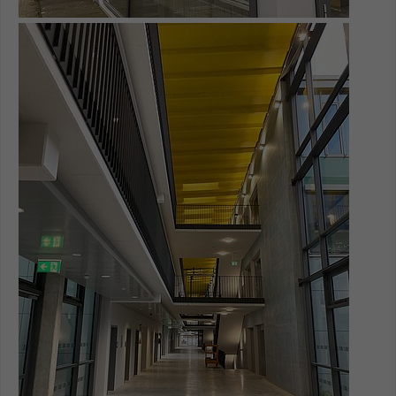
Name
Show larger version for:
be_typo_user
Anbieter
TYPO3
Laufzeit
1 Tag
Dieser Cookie teilt der Webseite mit, ob
ein Besucher im Typo3-Backend
Zweck
angemeldet ist und Rechte besitzt diese
zu verwalten.