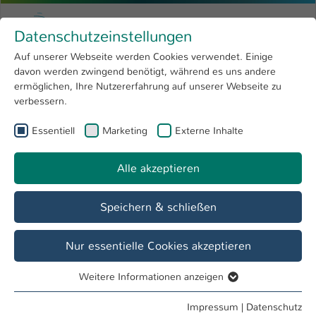
Zum Hauptinhalt springen
Menu
Hochschule Kaiserslautern
Datenschutzeinstellungen
Studium
Open submenu
8
Auf unserer Webseite werden Cookies verwendet. Einige
davon werden zwingend benötigt, während es uns andere
Sie sind hier:
Forschung
Open submenu
4
Labore
ermöglichen, Ihre Nutzererfahrung auf unserer Webseite zu
verbessern.
Hochschule
Open submenu
8
Fachbereich
Essentiell
Marketing
Externe Inhalte
International
Open submenu
8
Angewandte Ingenieurwissenschaften
Alle akzeptieren
Übersicht
Studieninteressierte
Studierende
Speichern & schließen
Labor H 1.035 - P3E - Komponenten und
Nur essentielle Cookies akzeptieren
Bauelemente
Weitere Informationen anzeigen
Forschungsthemen
Essentiell
Vorhaltung von Bauelementen für Forschungsprojekte
Essentielle Cookies werden für grundlegende Funktionen
Impressum
|
Datenschutz