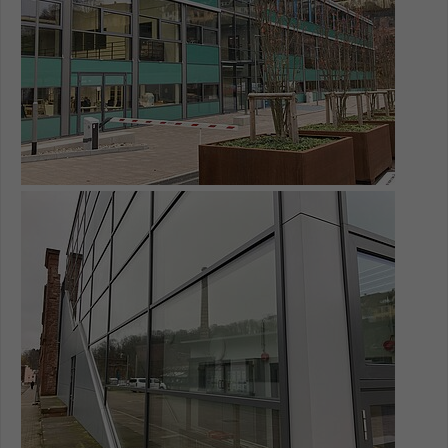
Einstellungen. Unter anderem eine zufällig
generierte ID, für die historische
Zweck
Speicherung Ihrer vorgenommen
Einstellungen, falls der Webseiten-
Betreiber dies eingestellt hat.
Name
fe_typo_user / PHPSESSID
Show larger version for:
Anbieter
TYPO3
Laufzeit
1 Woche
Dieses Cookie ist ein Standard-Session-
Cookie von TYPO3. Es speichert im Fall
eines Intranet-Logins die Session-ID. So
Zweck
kann der eingeloggte Benutzer
wiedererkannt werden und es wird ihm
Zugang zu geschützten Bereichen
gewährt.