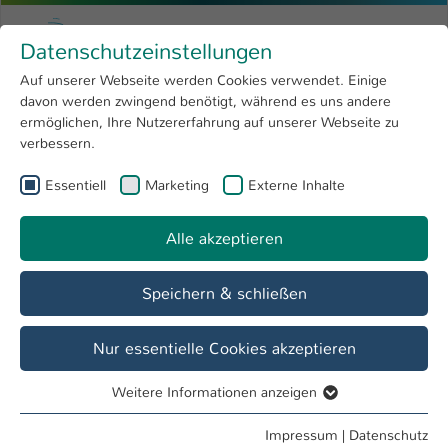
Zum Hauptinhalt springen
Menu
Hochschule Kaiserslautern
Datenschutzeinstellungen
Studium
Open submenu
8
Auf unserer Webseite werden Cookies verwendet. Einige
davon werden zwingend benötigt, während es uns andere
Sie sind hier:
Forschung
Open submenu
4
Labore
ermöglichen, Ihre Nutzererfahrung auf unserer Webseite zu
verbessern.
Hochschule
Open submenu
8
Fachbereich
Essentiell
Marketing
Externe Inhalte
International
Open submenu
8
Angewandte Ingenieurwissenschaften
Alle akzeptieren
Übersicht
Studieninteressierte
Studierende
Speichern & schließen
Labor H 0.081 - Messtechnik
Nur essentielle Cookies akzeptieren
Forschungsthemen
Weitere Informationen anzeigen
schwingungstechnische und akustische Messungen
Essentiell
Essentielle Cookies werden für grundlegende Funktionen
Impressum
|
Datenschutz