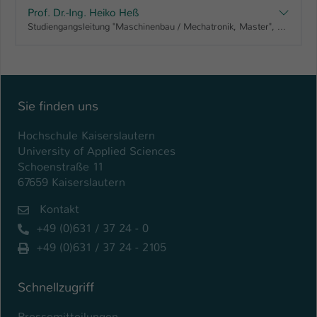
Prof. Dr.-Ing. Heiko Heß
Studiengangsleitung "Maschinenbau / Mechatronik, Master", Vorsitz Prüfungsausschuss: "Elektrotechnik und Informationstechnik, Master" "Maschinenbau / Mechatronik, Master" "Master Elektrotechnik berufsbegleitend, Master" "Master Prozesstechnik berufsbegleitend, Master", Prüfungsausschuss AING Master
Sie finden uns
Hochschule Kaiserslautern
University of Applied Sciences
Schoenstraße 11
67659 Kaiserslautern
Kontakt
+49 (0)631 / 37 24 - 0
+49 (0)631 / 37 24 - 2105
Schnellzugriff
Pressemitteilungen