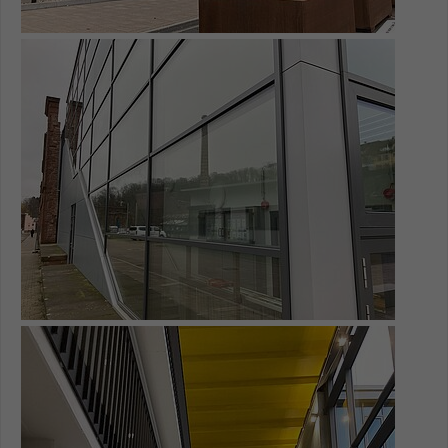
Name
be_typo_user
Show larger version for:
Anbieter
TYPO3
Laufzeit
1 Tag
Dieser Cookie teilt der Webseite mit, ob
ein Besucher im Typo3-Backend
Zweck
angemeldet ist und Rechte besitzt diese
zu verwalten.
Show larger version for: