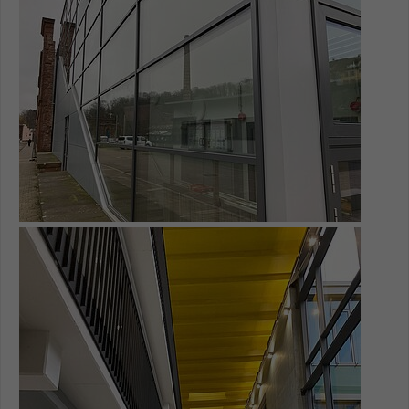
Name
be_typo_user
Anbieter
TYPO3
Laufzeit
1 Tag
Dieser Cookie teilt der Webseite mit, ob
ein Besucher im Typo3-Backend
Zweck
angemeldet ist und Rechte besitzt diese
zu verwalten.
Show larger version for: