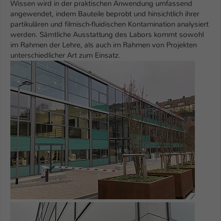
Einstellungen. Unter anderem eine zufällig
Wissen wird in der praktischen Anwendung umfassend
angewendet, indem Bauteile beprobt und hinsichtlich ihrer
generierte ID, für die historische
Zweck
partikulären und filmisch-fluidischen Kontamination analysiert
Speicherung Ihrer vorgenommen
werden. Sämtliche Ausstattung des Labors kommt sowohl
Einstellungen, falls der Webseiten-
im Rahmen der Lehre, als auch im Rahmen von Projekten
Betreiber dies eingestellt hat.
unterschiedlicher Art zum Einsatz.
Show larger version for:
Name
fe_typo_user / PHPSESSID
Anbieter
TYPO3
Laufzeit
1 Woche
Dieses Cookie ist ein Standard-Session-
Cookie von TYPO3. Es speichert im Fall
eines Intranet-Logins die Session-ID. So
Zweck
kann der eingeloggte Benutzer
wiedererkannt werden und es wird ihm
Zugang zu geschützten Bereichen
Show larger version for:
gewährt.