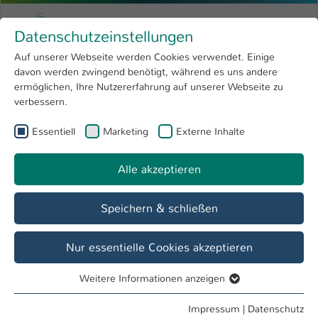
Zum Hauptinhalt springen
Menu
Hochschule Kaiserslautern
Datenschutzeinstellungen
Studium
Open submenu
8
Auf unserer Webseite werden Cookies verwendet. Einige
davon werden zwingend benötigt, während es uns andere
Sie sind hier:
Forschung
Open submenu
4
Labore
ermöglichen, Ihre Nutzererfahrung auf unserer Webseite zu
verbessern.
Hochschule
Open submenu
8
Fachbereich
Essentiell
Marketing
Externe Inhalte
International
Open submenu
8
Angewandte Ingenieurwissenschaften
Alle akzeptieren
Übersicht
Studieninteressierte
Studierende
Speichern & schließen
H 0.063 - Labor Technische Bauteilsauberkeit
Nur essentielle Cookies akzeptieren
Forschungsthemen
Weitere Informationen anzeigen
Nachweis von partikulären und filmisch/fluidischen
Essentiell
Bauteilkontaminationen
Essentielle Cookies werden für grundlegende Funktionen
Impressum
|
Datenschutz