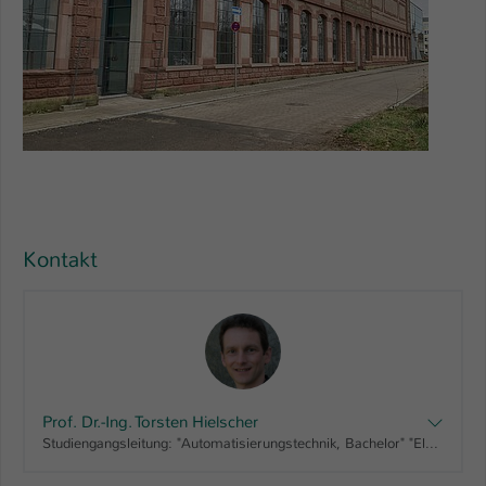
Kontakt
Prof. Dr.-Ing. Torsten Hielscher
Studiengangsleitung: "Automatisierungstechnik, Bachelor" "Elektrotechnik - berufsbegleitend, Bachelor" "Industrial Engineering, Bachelor" "Maschinenbau - berufsbegleitend, Bachelor" "Mechatronik - berufsbegleitend, Bachelor" "Prozessingenieurwesen, Bachelor" " Wirtschaftsingenieurwesen - berufsbegleitend, Bachelor", Fachbereichsrat AING, Senatsausschuss für Forschung