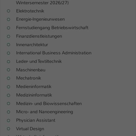
Wintersemester 2026/27)
Name
be_typo_user
Elektrotechnik
Energie-Ingenieurwesen
Anbieter
TYPO3
Fernstudiengang Betriebswirtschaft
Finanzdienstleistungen
Laufzeit
1 Tag
Innenarchitektur
Dieser Cookie teilt der Webseite mit, ob
International Business Administration
ein Besucher im Typo3-Backend
Zweck
Leder- und Textiltechnik
angemeldet ist und Rechte besitzt diese
Maschinenbau
zu verwalten.
Mechatronik
Medieninformatik
Medizininformatik
Medizin- und Biowissenschaften
Micro- and Nanoengineering
Physician Assistant
Virtual Design