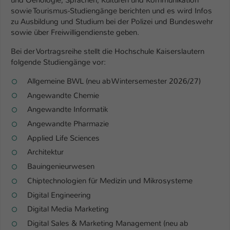
Einstellungen. Unter anderem eine zufällig
sowie Tourismus-Studiengänge berichten und es wird Infos
generierte ID, für die historische
Zweck
zu Ausbildung und Studium bei der Polizei und Bundeswehr
Speicherung Ihrer vorgenommen
sowie über Freiwilligendienste geben.
Einstellungen, falls der Webseiten-
Betreiber dies eingestellt hat.
Bei der Vortragsreihe stellt die Hochschule Kaiserslautern
folgende Studiengänge vor:
Name
Allgemeine BWL (neu ab Wintersemester 2026/27)
fe_typo_user / PHPSESSID
Angewandte Chemie
Anbieter
TYPO3
Angewandte Informatik
Angewandte Pharmazie
Laufzeit
1 Woche
Applied Life Sciences
Dieses Cookie ist ein Standard-Session-
Architektur
Cookie von TYPO3. Es speichert im Fall
Bauingenieurwesen
eines Intranet-Logins die Session-ID. So
Chiptechnologien für Medizin und Mikrosysteme
Zweck
kann der eingeloggte Benutzer
wiedererkannt werden und es wird ihm
Digital Engineering
Zugang zu geschützten Bereichen
Digital Media Marketing
gewährt.
Digital Sales & Marketing Management (neu ab