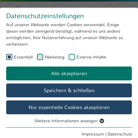
Zum Hauptinhalt springen
Menu
Hochschule Kaiserslautern
Datenschutzeinstellungen
Studium
Open submenu
8
Auf unserer Webseite werden Cookies verwendet. Einige
davon werden zwingend benötigt, während es uns andere
Sie sind hier:
Forschung
Open submenu
4
Schüler und Schülerinnen
ermöglichen, Ihre Nutzererfahrung auf unserer Webseite zu
verbessern.
Hochschule
Open submenu
8
Essentiell
Marketing
Externe Inhalte
Bi In kann mehr sein
International
Open submenu
8
Alle akzeptieren
Kurse nach der Schule
Speichern & schließen
Mathematik und Physik nah am
Schulunterricht, aber zum Anfassen und
Begreifen
Nur essentielle Cookies akzeptieren
Was willst du mal werden?
Weitere Informationen anzeigen
Essentiell
Essentielle Cookies werden für grundlegende Funktionen
Impressum
|
Datenschutz
Freiwillige Zusatzangebot