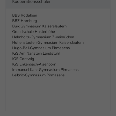
Kooperationsschulen
Einstellungen. Unter anderem eine zufällig
generierte ID, für die historische
Zweck
Speicherung Ihrer vorgenommen
BBS Rodalben
Einstellungen, falls der Webseiten-
BBZ Homburg
Betreiber dies eingestellt hat.
BurgGymnasium Kaiserslautern
Grundschule Husterhöhe
Helmholtz-Gymnasium Zweibrücken
Name
fe_typo_user / PHPSESSID
Hohenstaufen-Gymnasium Kaiserslautern
Hugo-Ball-Gymnasium Pirmasens
Anbieter
TYPO3
IGS Am Nanstein Landstuhl
IGS Contwig
Laufzeit
1 Woche
IGS Enkenbach-Alsenborn
Immanuel-Kant-Gymnasium Pirmasens
Dieses Cookie ist ein Standard-Session-
Leibniz-Gymnasium Pirmasens
Cookie von TYPO3. Es speichert im Fall
eines Intranet-Logins die Session-ID. So
Zweck
kann der eingeloggte Benutzer
wiedererkannt werden und es wird ihm
Zugang zu geschützten Bereichen
gewährt.