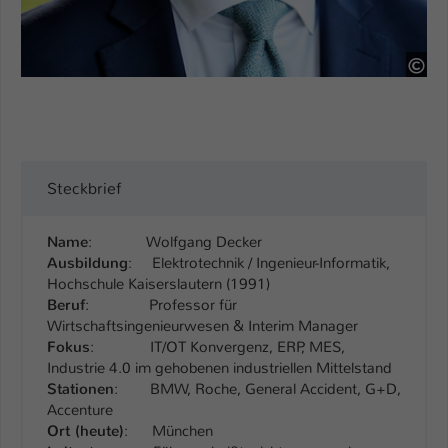
pri
Steckbrief
Name
: Wolfgang Decker
Ausbildung
: Elektrotechnik / Ingenieur-Informatik,
Hochschule Kaiserslautern (1991)
Beruf
: Professor für
Wirtschaftsingenieurwesen & Interim Manager
Fokus
: IT/OT Konvergenz, ERP, MES,
Industrie 4.0 im gehobenen industriellen Mittelstand
Stationen
: BMW, Roche, General Accident, G+D,
Accenture
Ort (heute)
: München