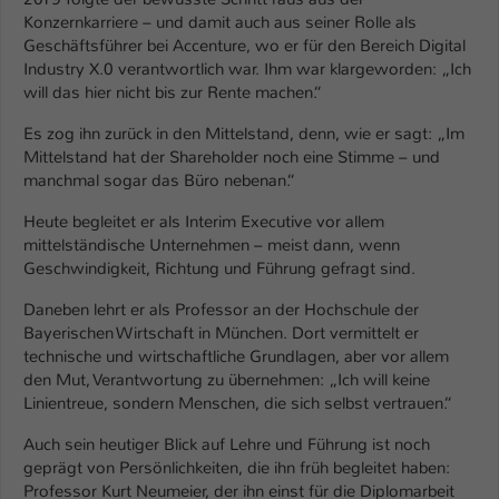
Konzernkarriere – und damit auch aus seiner Rolle als
Name
be_typo_user
Geschäftsführer bei Accenture, wo er für den Bereich Digital
Industry X.0 verantwortlich war. Ihm war klargeworden: „Ich
Anbieter
TYPO3
will das hier nicht bis zur Rente machen.“
Es zog ihn zurück in den Mittelstand, denn, wie er sagt: „Im
Laufzeit
1 Tag
Mittelstand hat der Shareholder noch eine Stimme – und
manchmal sogar das Büro nebenan.“
Dieser Cookie teilt der Webseite mit, ob
ein Besucher im Typo3-Backend
Zweck
Heute begleitet er als Interim Executive vor allem
angemeldet ist und Rechte besitzt diese
mittelständische Unternehmen – meist dann, wenn
zu verwalten.
Geschwindigkeit, Richtung und Führung gefragt sind.
Daneben lehrt er als Professor an der Hochschule der
Bayerischen Wirtschaft in München. Dort vermittelt er
technische und wirtschaftliche Grundlagen, aber vor allem
den Mut, Verantwortung zu übernehmen: „Ich will keine
Linientreue, sondern Menschen, die sich selbst vertrauen.“
Auch sein heutiger Blick auf Lehre und Führung ist noch
geprägt von Persönlichkeiten, die ihn früh begleitet haben:
Professor Kurt Neumeier, der ihn einst für die Diplomarbeit