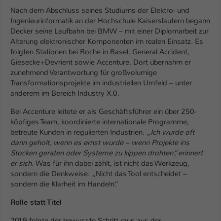
Einstellungen. Unter anderem eine zufällig
Nach dem Abschluss seines Studiums der Elektro- und
generierte ID, für die historische
Zweck
Ingenieurinformatik an der Hochschule Kaiserslautern begann
Speicherung Ihrer vorgenommen
Decker seine Laufbahn bei BMW – mit einer Diplomarbeit zur
Einstellungen, falls der Webseiten-
Alterung elektronischer Komponenten im realen Einsatz. Es
Betreiber dies eingestellt hat.
folgten Stationen bei Roche in Basel, General Accident,
Giesecke+Devrient sowie Accenture. Dort übernahm er
zunehmend Verantwortung für großvolumige
Name
fe_typo_user / PHPSESSID
Transformationsprojekte im industriellen Umfeld – unter
anderem im Bereich Industry X.0.
Anbieter
TYPO3
Bei Accenture leitete er als Geschäftsführer ein über 250-
Laufzeit
1 Woche
köpfiges Team, koordinierte internationale Programme,
betreute Kunden in regulierten Industrien.
„Ich wurde oft
Dieses Cookie ist ein Standard-Session-
dann geholt, wenn es ernst wurde – wenn Projekte ins
Cookie von TYPO3. Es speichert im Fall
Stocken geraten oder Systeme zu kippen drohten“, erinnert
er sich.
Was für ihn dabei zählt, ist nicht das Werkzeug,
eines Intranet-Logins die Session-ID. So
sondern die Denkweise:
„
Nicht das Tool entscheidet –
Zweck
kann der eingeloggte Benutzer
sondern die Klarheit im Handeln.“
wiedererkannt werden und es wird ihm
Zugang zu geschützten Bereichen
Rolle statt Titel
gewährt.
2019 folgte der bewusste Schritt raus aus der