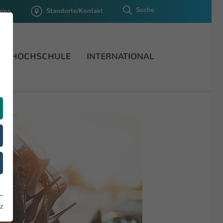
Suche
gins
Standorte/Kontakt
HOCHSCHULE
INTERNATIONAL
z