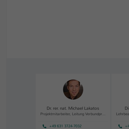
Dr. rer. nat. Michael Lakatos
Di
Projektmitarbeiter, Leitung Verbundprojekt Next Generation Biofilm
+49 631 3724-7032
+4