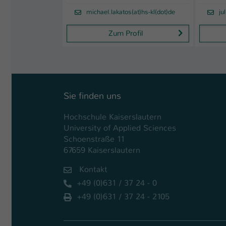
michael.lakatos(at)hs-kl(dot)de
ju
Zum Profil
Sie finden uns
Hochschule Kaiserslautern
University of Applied Sciences
Schoenstraße 11
67659 Kaiserslautern
Kontakt
+49 (0)631 / 37 24 - 0
+49 (0)631 / 37 24 - 2105