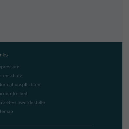
inks
mpressum
atenschutz
formationspflichten
rrierefreiheit
GG-Beschwerdestelle
itemap