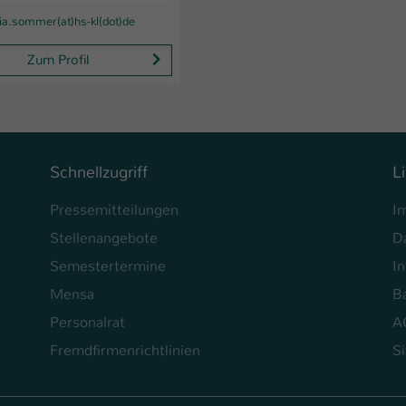
Ihrer vorgenommen Einstellungen, falls der
lia.sommer(at)hs-kl(dot)de
Webseiten-Betreiber dies eingestellt hat.
Zum Profil
Name
fe_typo_user / PHPSESSID
Anbieter
TYPO3
Laufzeit
1 Woche
Schnellzugriff
L
Dieses Cookie ist ein Standard-Session-Cookie
Pressemitteilungen
I
von TYPO3. Es speichert im Fall eines Intranet-
Stellenangebote
D
Zweck
Logins die Session-ID. So kann der eingeloggte
Benutzer wiedererkannt werden und es wird
Semestertermine
In
ihm Zugang zu geschützten Bereichen gewährt.
Mensa
Ba
Personalrat
A
Name
be_typo_user
Fremdfirmenrichtlinien
S
Anbieter
TYPO3