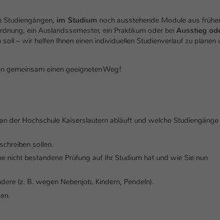
einwandfrei funktioniert.
n Studiengängen,
im Studium
noch ausstehende Module aus frühe
Name
Cookie-Informationen anzeigen
cookie_optin
rdnung, ein Auslandssemester, ein Praktikum oder bei
Ausstieg od
soll – wir helfen Ihnen einen individuellen Studienverlauf zu planen
Anbieter
TYPO3
Marketing
Diese Cookies werden verwendet um das Nutzungsverhalten der
Laufzeit
1 Jahr
den gemeinsam einen geeigneten Weg!
Besucher auf der Website nachzuverfolgen. Die erhobenen Daten
werden anonymisiert und ausschließlich für interne Zwecke
Dieses Cookie wird verwendet, um Ihre Cookie-
Zweck
verwendet.
Einstellungen für diese Website zu speichern.
Name
Cookie-Informationen anzeigen
_pk_*.*
an der Hochschule Kaiserslautern abläuft und welche Studiengänge
Name
SgCookieOptin.lastPreferences
Anbieter
Hochschule Kaiserslautern
Externe Inhalte
schreiben sollen.
Anbieter
TYPO3
Wir verwenden auf unserer Website externe Inhalte (Youtube,
Laufzeit
7 Tage
e nicht bestandene Prüfung auf Ihr Studium hat und wie Sie nun
Vimeo, Issuu), um Ihnen zusätzliche Informationen anzubieten.
Laufzeit
1 Jahr
Cookie von Matomo für Website-Analysen.
ndere (z. B. wegen Nebenjob, Kindern, Pendeln).
Zweck
Erzeugt statistische Daten darüber, wie der
Dieser Wert speichert Ihre Consent-
nen.
Besucher die Website nutzt.
Einstellungen. Unter anderem eine zufällig
Zweck
generierte ID, für die historische Speicherung