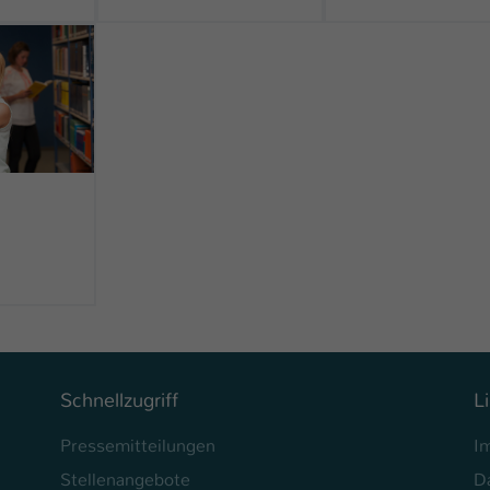
rbox Foto
Schnellzugriff
L
Pressemitteilungen
I
Stellenangebote
D