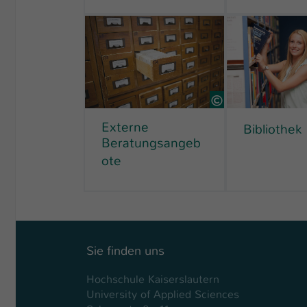
7748526 Colou
Externe
Bibliothek
Beratungsangeb
ote
Sie finden uns
Hochschule Kaiserslautern
University of Applied Sciences