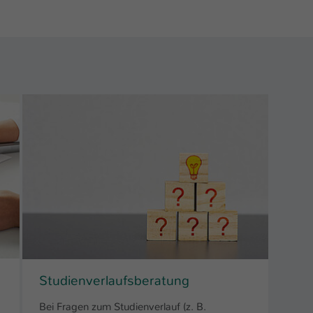
Ihrer vorgenommen Einstellungen, falls der
Webseiten-Betreiber dies eingestellt hat.
Name
fe_typo_user / PHPSESSID
Anbieter
TYPO3
Laufzeit
1 Woche
Dieses Cookie ist ein Standard-Session-Cookie
von TYPO3. Es speichert im Fall eines Intranet-
Zweck
Logins die Session-ID. So kann der eingeloggte
Benutzer wiedererkannt werden und es wird
ihm Zugang zu geschützten Bereichen gewährt.
Name
be_typo_user
Studienverlaufsberatung
Anbieter
TYPO3
Bei Fragen zum Studienverlauf (z. B.