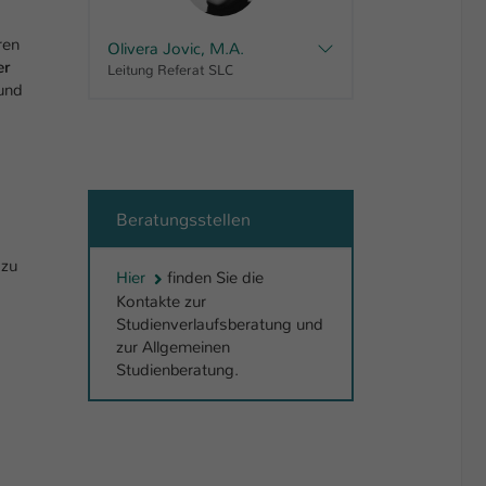
ren
Olivera Jovic, M.A.
er
Leitung Referat SLC
 und
Beratungsstellen
 zu
Hier
finden Sie die
Kontakte zur
Studienverlaufsberatung und
zur Allgemeinen
Studienberatung.