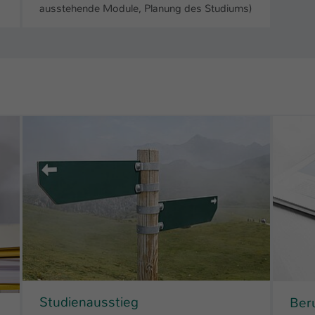
Laufzeit
ausstehende Module, Planung des Studiums)
1 Tag
Dieser Cookie teilt der Webseite mit, ob ein
Zweck
Besucher im Typo3-Backend angemeldet ist und
Rechte besitzt diese zu verwalten.
Studienausstieg
Ber