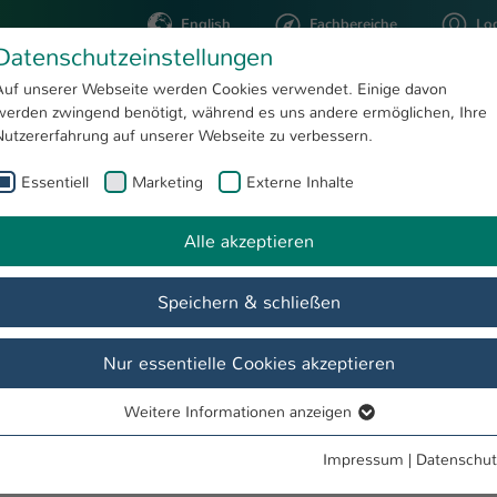
English
Fachbereiche
Lo
Datenschutzeinstellungen
Auf unserer Webseite werden Cookies verwendet. Einige davon
werden zwingend benötigt, während es uns andere ermöglichen, Ihre
STUDIUM
FORSCHUNG
Nutzererfahrung auf unserer Webseite zu verbessern.
Essentiell
Marketing
Externe Inhalte
Beratung
 Life Cycle
Im Studium
Alle akzeptieren
Speichern & schließen
Nach dem Studium
Team
Veranstaltungen
FAQ
Nur essentielle Cookies akzeptieren
Weitere Informationen anzeigen
Essentiell
Essentielle Cookies werden für grundlegende Funktionen der
ssagen wiederfinden, sind Sie bei uns genau richtig! Wir, das Te
Impressum
|
Datenschut
Webseite benötigt. Dadurch ist gewährleistet, dass die Webseite
hr Studium auf Ihre individuelle Lebenssituation anzupassen, indem 