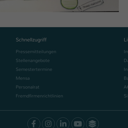
Ihrer vorgenommen Einstellungen, falls der
Webseiten-Betreiber dies eingestellt hat.
Name
fe_typo_user / PHPSESSID
Anbieter
TYPO3
Schnellzugriff
L
Laufzeit
1 Woche
Pressemitteilungen
I
Stellenangebote
D
Dieses Cookie ist ein Standard-Session-Cookie
Semestertermine
In
von TYPO3. Es speichert im Fall eines Intranet-
Zweck
Logins die Session-ID. So kann der eingeloggte
Mensa
Ba
Benutzer wiedererkannt werden und es wird
Personalrat
A
ihm Zugang zu geschützten Bereichen gewährt.
Fremdfirmenrichtlinien
S
Name
be_typo_user
Anbieter
TYPO3
Facebook
Instagram
LinkedIn
Youtube
SocialWal