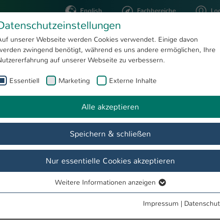
English
Fachbereiche
Lo
Datenschutzeinstellungen
Auf unserer Webseite werden Cookies verwendet. Einige davon
werden zwingend benötigt, während es uns andere ermöglichen, Ihre
STUDIUM
FORSCHUNG
Nutzererfahrung auf unserer Webseite zu verbessern.
Essentiell
Marketing
Externe Inhalte
Workshop 2019
Transfer und Vernetzung
Alle akzeptieren
Speichern & schließen
chschulentwicklung
Projekte und Maßnahmen
Monitoring 
Nur essentielle Cookies akzeptieren
Weitere Informationen anzeigen
rfolg
Essentiell
Essentielle Cookies werden für grundlegende Funktionen der
Impressum
|
Datenschut
ns-Projektes
Studierenden-Erfolg erhöhen
der Technischen Universit
Webseite benötigt. Dadurch ist gewährleistet, dass die Webseite
ern ein Workshop zum Thema „Maßnahmen für den Studierenden-Erfo