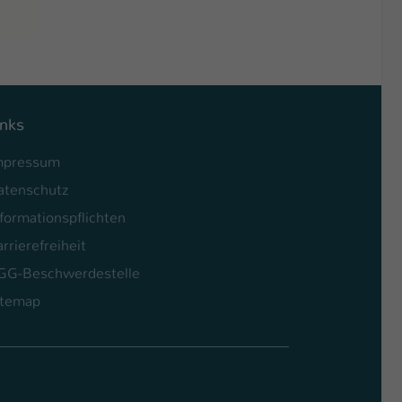
inks
mpressum
atenschutz
formationspflichten
rrierefreiheit
GG-Beschwerdestelle
itemap
l