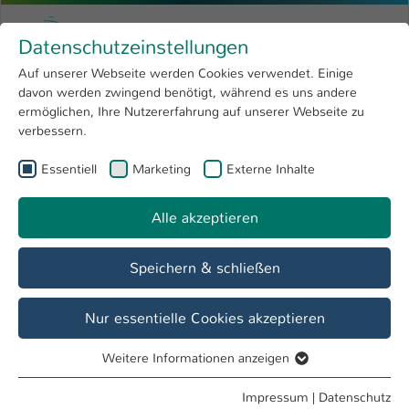
Zum Hauptinhalt springen
Menu
Hochschule Kaiserslautern
Datenschutzeinstellungen
Studium
Open submenu
8
Auf unserer Webseite werden Cookies verwendet. Einige
davon werden zwingend benötigt, während es uns andere
Sie sind hier:
Forschung
Open submenu
4
Jörg Hettel
ermöglichen, Ihre Nutzererfahrung auf unserer Webseite zu
verbessern.
Hochschule
Open submenu
8
Prof. Dr. Jörg Hettel
Essentiell
Marketing
Externe Inhalte
International
Open submenu
8
Alle akzeptieren
Übersicht
Veranstaltungen
Projekte
Speichern & schließen
Es sind keine Projekte vorhanden.
Nur essentielle Cookies akzeptieren
Weitere Informationen anzeigen
Essentiell
Essentielle Cookies werden für grundlegende Funktionen
Impressum
|
Datenschutz