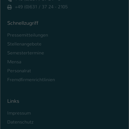
+49 (0)631 / 37 24 - 2105
Name
be_typo_user
Anbieter
TYPO3
Schnellzugriff
Laufzeit
Pressemitteilungen
1 Tag
Stellenangebote
Dieser Cookie teilt der Webseite mit, ob
Semestertermine
ein Besucher im Typo3-Backend
Zweck
angemeldet ist und Rechte besitzt diese
Mensa
zu verwalten.
Personalrat
Fremdfirmenrichtlinien
Links
Impressum
Datenschutz