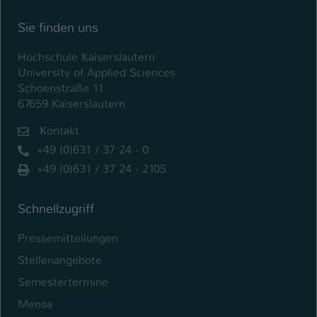
Name
be_typo_user
Sie finden uns
Anbieter
TYPO3
Hochschule Kaiserslautern
University of Applied Sciences
Laufzeit
1 Tag
Schoenstraße 11
67659 Kaiserslautern
Dieser Cookie teilt der Webseite mit, ob
Kontakt
ein Besucher im Typo3-Backend
Zweck
angemeldet ist und Rechte besitzt diese
+49 (0)631 / 37 24 - 0
zu verwalten.
+49 (0)631 / 37 24 - 2105
Schnellzugriff
Pressemitteilungen
Stellenangebote
Semestertermine
Mensa