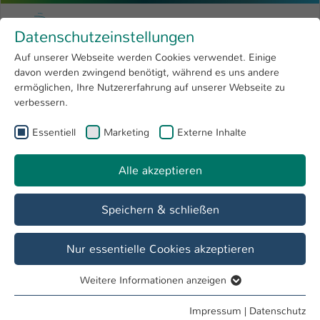
Zum Hauptinhalt springen
Menu
Hochschule Kaiserslautern
Datenschutzeinstellungen
Studium
Open submenu
8
Auf unserer Webseite werden Cookies verwendet. Einige
davon werden zwingend benötigt, während es uns andere
Sie sind hier:
Forschung
Open submenu
4
Prof. Dr. phil. Claudia Münz
Profil
ermöglichen, Ihre Nutzererfahrung auf unserer Webseite zu
verbessern.
Hochschule
Open submenu
8
Prof. Dr. phil. Claudia Münz
Essentiell
Marketing
Externe Inhalte
International
Open submenu
8
Alle akzeptieren
Übersicht
Veröffentlichungen
Speichern & schließen
Veröffentlichungen
Münz, Claudia: Materielle und immaterielle
Nur essentielle Cookies akzeptieren
Beteiligungssysteme; (2. überarb. Auflage); unveröffentl.
Teilnehmerhandbuch, 2003
Weitere Informationen anzeigen
Essentiell
Münz, Claudia: Projektmanagement; (3. überarb.
Auflage); unveröffentl. Teilnehmerhandbuch, 2001
Essentielle Cookies werden für grundlegende Funktionen
Impressum
|
Datenschutz