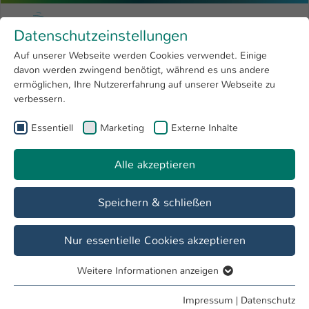
Zum Hauptinhalt springen
Menu
Hochschule Kaiserslautern
Datenschutzeinstellungen
Studium
Open submenu
8
Auf unserer Webseite werden Cookies verwendet. Einige
davon werden zwingend benötigt, während es uns andere
Sie sind hier:
Forschung
Open submenu
4
Lern uns kennen!
ermöglichen, Ihre Nutzererfahrung auf unserer Webseite zu
verbessern.
Hochschule
Open submenu
8
Essentiell
Marketing
Externe Inhalte
INFORMATIK - Alle Studiengänge zum
International
Open submenu
8
Thema
Alle akzeptieren
Angewandte Informatik
Speichern & schließen
Digital Engineering
Nur essentielle Cookies akzeptieren
Digital Media Marketing
Weitere Informationen anzeigen
Essentiell
Essentielle Cookies werden für grundlegende Funktionen
Medieninformatik
Impressum
|
Datenschutz