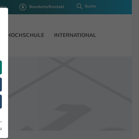
Suche
gins
Standorte/Kontakt
HOCHSCHULE
INTERNATIONAL
z