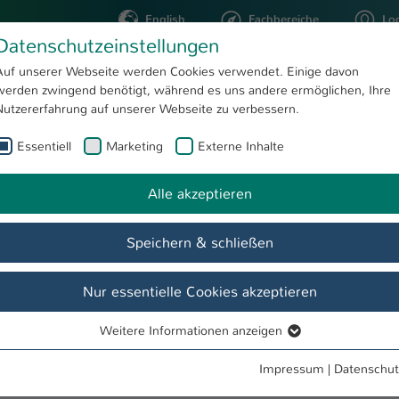
English
Fachbereiche
Lo
Datenschutzeinstellungen
Auf unserer Webseite werden Cookies verwendet. Einige davon
werden zwingend benötigt, während es uns andere ermöglichen, Ihre
STUDIUM
FORSCHUNG
Nutzererfahrung auf unserer Webseite zu verbessern.
Essentiell
Marketing
Externe Inhalte
Detailanzeige Termine & Events
Alle akzeptieren
Speichern & schließen
 und Studium / Ludwigshafen
Nur essentielle Cookies akzeptieren
Weitere Informationen anzeigen
Essentiell
Essentielle Cookies werden für grundlegende Funktionen der
Impressum
|
Datenschut
Webseite benötigt. Dadurch ist gewährleistet, dass die Webseite