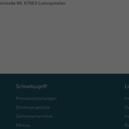
Ihrer vorgenommen Einstellungen, falls der
rgerstraße 89, 67063 Ludwigshafen
Webseiten-Betreiber dies eingestellt hat.
Name
fe_typo_user / PHPSESSID
Anbieter
TYPO3
Laufzeit
1 Woche
Dieses Cookie ist ein Standard-Session-Cookie
von TYPO3. Es speichert im Fall eines Intranet-
Zweck
Logins die Session-ID. So kann der eingeloggte
Benutzer wiedererkannt werden und es wird
Schnellzugriff
L
ihm Zugang zu geschützten Bereichen gewährt.
Pressemitteilungen
I
Stellenangebote
D
Name
be_typo_user
Semestertermine
In
Anbieter
TYPO3
Mensa
Ba