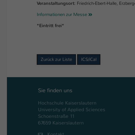
Veranstaltungsort:
Friedrich-Ebert-Halle, Erzbe
Informationen zur Messe
*Eintritt frei*
Zurück zur Liste
ICS/iCal
Sie finden uns
Hochschule Kaiserslautern
University of Applied Sciences
Schoenstraße 11
67659 Kaiserslautern
Kontakt