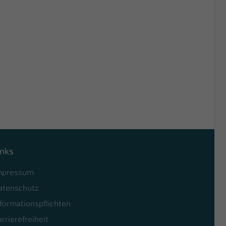
inks
mpressum
atenschutz
formationspflichten
rrierefreiheit