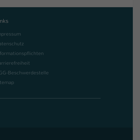
inks
mpressum
atenschutz
formationspflichten
rrierefreiheit
GG-Beschwerdestelle
itemap
l