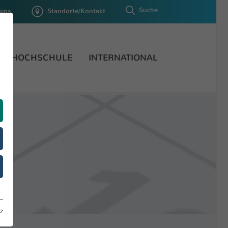
Suche
gins
Standorte/Kontakt
HOCHSCHULE
INTERNATIONAL
z