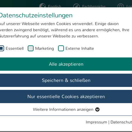
English
Fachbereiche
Lo
Datenschutzeinstellungen
Auf unserer Webseite werden Cookies verwendet. Einige davon
werden zwingend benötigt, während es uns andere ermöglichen, Ihre
STUDIUM
FORSCHUNG
Nutzererfahrung auf unserer Webseite zu verbessern.
Essentiell
Marketing
Externe Inhalte
Detailanzeige Termine & Events
Alle akzeptieren
Speichern & schließen
Nur essentielle Cookies akzeptieren
Weitere Informationen anzeigen
Essentiell
Essentielle Cookies werden für grundlegende Funktionen der
Impressum
|
Datenschut
Webseite benötigt. Dadurch ist gewährleistet, dass die Webseite