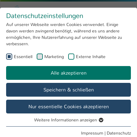
Zum Hauptinhalt springen
Menu
Hochschule Kaiserslautern
Datenschutzeinstellungen
Studium
Open submenu
8
Auf unserer Webseite werden Cookies verwendet. Einige
davon werden zwingend benötigt, während es uns andere
Sie sind hier:
Forschung
Open submenu
4
Termine & Events
ermöglichen, Ihre Nutzererfahrung auf unserer Webseite zu
verbessern.
Hochschule
Open submenu
8
Essentiell
Marketing
Externe Inhalte
International
Open submenu
8
Veranstaltung
Auswahlgespräche Deutschlandstipendium
Alle akzeptieren
Speichern & schließen
Nur essentielle Cookies akzeptieren
Datum / Uhrzeit
07. Oct / 08:00 Uhr - 17:00 Uhr
Weitere Informationen anzeigen
Essentiell
Essentielle Cookies werden für grundlegende Funktionen
Impressum
|
Datenschutz
Veranstalter