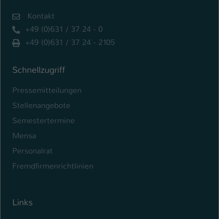
Kontakt
Name
be_typo_user
+49 (0)631 / 37 24 - 0
Anbieter
TYPO3
+49 (0)631 / 37 24 - 2105
Laufzeit
1 Tag
Schnellzugriff
Dieser Cookie teilt der Webseite mit, ob
Pressemitteilungen
ein Besucher im Typo3-Backend
Zweck
angemeldet ist und Rechte besitzt diese
Stellenangebote
zu verwalten.
Semestertermine
Mensa
Personalrat
Fremdfirmenrichtlinien
Links