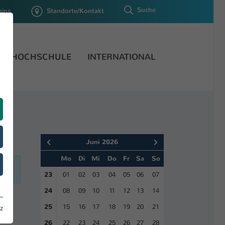
Suche
gins
Standorte/Kontakt
HOCHSCHULE
INTERNATIONAL
Juni 2026
Mo
Di
Mi
Do
Fr
Sa
So
23
01
02
03
04
05
06
07
24
08
09
10
11
12
13
14
25
15
16
17
18
19
20
21
z
26
22
23
24
25
26
27
28