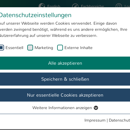
English
Fachbereiche
Lo
Datenschutzeinstellungen
Auf unserer Webseite werden Cookies verwendet. Einige davon
werden zwingend benötigt, während es uns andere ermöglichen, Ihre
STUDIUM
FORSCHUNG
Nutzererfahrung auf unserer Webseite zu verbessern.
Essentiell
Marketing
Externe Inhalte
Alle akzeptieren
Speichern & schließen
Nur essentielle Cookies akzeptieren
mbination sind keine Termine verfügbar.
Weitere Informationen anzeigen
Essentiell
Essentielle Cookies werden für grundlegende Funktionen der
Impressum
|
Datenschut
Webseite benötigt. Dadurch ist gewährleistet, dass die Webseite