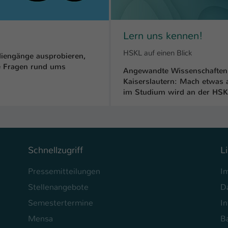
Ihrer vorgenommen Einstellungen, falls der
Webseiten-Betreiber dies eingestellt hat.
Lern uns kennen!
Name
fe_typo_user / PHPSESSID
HSKL auf einen Blick
iengänge ausprobieren,
le Fragen rund ums
Anbieter
TYPO3
Angewandte Wissenschaften 
Kaiserslautern: Mach etwas
Laufzeit
1 Woche
im Studium wird an der HSKL
Dieses Cookie ist ein Standard-Session-Cookie
von TYPO3. Es speichert im Fall eines Intranet-
Zweck
Logins die Session-ID. So kann der eingeloggte
Benutzer wiedererkannt werden und es wird
Schnellzugriff
L
ihm Zugang zu geschützten Bereichen gewährt.
Pressemitteilungen
I
Stellenangebote
D
Name
be_typo_user
Semestertermine
In
Anbieter
TYPO3
Mensa
Ba