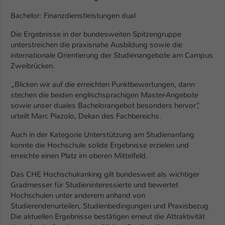
Einstellungen. Unter anderem eine zufällig
generierte ID, für die historische
Bachelor: Finanzdienstleistungen dual
Zweck
Speicherung Ihrer vorgenommen
Die Ergebnisse in der bundesweiten Spitzengruppe
Einstellungen, falls der Webseiten-
unterstreichen die praxisnahe Ausbildung sowie die
Betreiber dies eingestellt hat.
internationale Orientierung der Studienangebote am Campus
Zweibrücken.
Name
fe_typo_user / PHPSESSID
„Blicken wir auf die erreichten Punktbewertungen, dann
stechen die beiden englischsprachigen Master-Angebote
Anbieter
TYPO3
sowie unser duales Bachelorangebot besonders hervor“,
urteilt Marc Piazolo, Dekan des Fachbereichs.
Laufzeit
1 Woche
Auch in der Kategorie Unterstützung am Studienanfang
Dieses Cookie ist ein Standard-Session-
konnte die Hochschule solide Ergebnisse erzielen und
Cookie von TYPO3. Es speichert im Fall
erreichte einen Platz im oberen Mittelfeld.
eines Intranet-Logins die Session-ID. So
Das CHE Hochschulranking gilt bundesweit als wichtiger
Zweck
kann der eingeloggte Benutzer
Gradmesser für Studieninteressierte und bewertet
wiedererkannt werden und es wird ihm
Hochschulen unter anderem anhand von
Zugang zu geschützten Bereichen
Studierendenurteilen, Studienbedingungen und Praxisbezug.
gewährt.
Die aktuellen Ergebnisse bestätigen erneut die Attraktivität