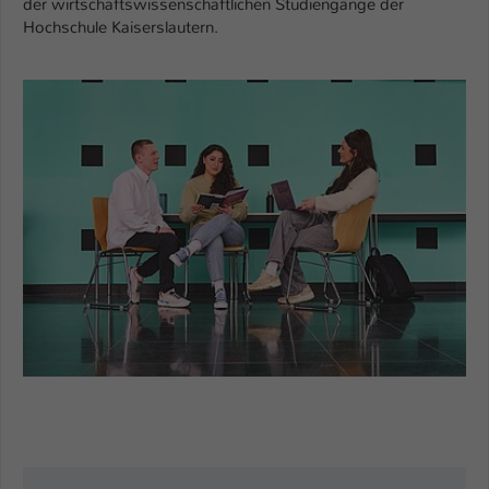
der wirtschaftswissenschaftlichen Studiengänge der
Hochschule Kaiserslautern.
Name
be_typo_user
Anbieter
TYPO3
Laufzeit
1 Tag
Dieser Cookie teilt der Webseite mit, ob
ein Besucher im Typo3-Backend
Zweck
angemeldet ist und Rechte besitzt diese
zu verwalten.