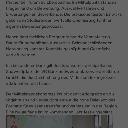
Partner bei Purem by Eberspächer. Im Mittelpunkt standen
Fragen rund um Bewerbung, Auswahlverfahren und
Name
be_typo_user
Erwartungen an Bewerbende. Die praxisorientierten Einblicke
gaben den Studierenden wertvolle Orientierung für ihren
Anbieter
TYPO3
eigenen Bewerbungsprozess.
Laufzeit
1 Tag
Neben dem fachlichen Programm bot die Veranstaltung
Raum für persönlichen Austausch. Beim anschließenden
Dieser Cookie teilt der Webseite mit, ob
Networking konnten Kontakte geknüpft und Gespräche
ein Besucher im Typo3-Backend
vertieft werden.
Zweck
angemeldet ist und Rechte besitzt diese
Ein besonderer Dank gilt den Sponsoren, der Sparkasse
zu verwalten.
Südwestpfalz, der VR Bank Südwestpfalz sowie der Staroe
GmbH, die die Durchführung des Mittelstandskongresses
2026 unterstützt haben.
Der Mittelstandskongress knüpft damit erfolgreich an die
Vorjahre an und verdeutlicht erneut die hohe Relevanz des
Formats für Wissenstransfer und Vernetzung in der Region.
Eine Neuauflage ist im kommenden Jahr fest eingeplant.
Show larger version