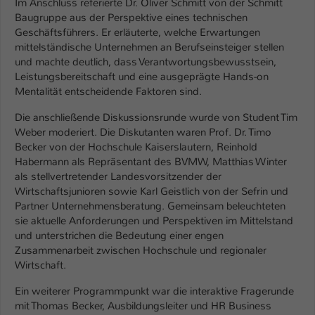
Im Anschluss referierte Dr. Oliver Schmitt von der Schmitt
Einstellungen. Unter anderem eine zufällig
Baugruppe aus der Perspektive eines technischen
generierte ID, für die historische
Zweck
Geschäftsführers. Er erläuterte, welche Erwartungen
Speicherung Ihrer vorgenommen
mittelständische Unternehmen an Berufseinsteiger stellen
Einstellungen, falls der Webseiten-
und machte deutlich, dass Verantwortungsbewusstsein,
Betreiber dies eingestellt hat.
Leistungsbereitschaft und eine ausgeprägte Hands-on
Mentalität entscheidende Faktoren sind.
Name
fe_typo_user / PHPSESSID
Die anschließende Diskussionsrunde wurde von Student Tim
Weber moderiert. Die Diskutanten waren Prof. Dr. Timo
Anbieter
TYPO3
Becker von der Hochschule Kaiserslautern, Reinhold
Habermann als Repräsentant des BVMW, Matthias Winter
Laufzeit
1 Woche
als stellvertretender Landesvorsitzender der
Wirtschaftsjunioren sowie Karl Geistlich von der Sefrin und
Dieses Cookie ist ein Standard-Session-
Partner Unternehmensberatung. Gemeinsam beleuchteten
Cookie von TYPO3. Es speichert im Fall
sie aktuelle Anforderungen und Perspektiven im Mittelstand
eines Intranet-Logins die Session-ID. So
und unterstrichen die Bedeutung einer engen
Zweck
kann der eingeloggte Benutzer
Zusammenarbeit zwischen Hochschule und regionaler
wiedererkannt werden und es wird ihm
Wirtschaft.
Zugang zu geschützten Bereichen
Ein weiterer Programmpunkt war die interaktive Fragerunde
gewährt.
mit Thomas Becker, Ausbildungsleiter und HR Business