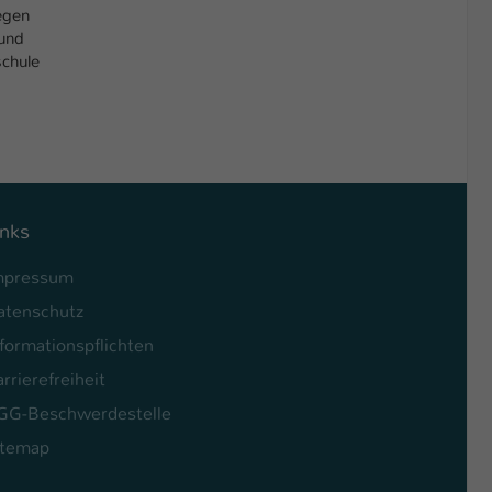
legen
 und
schule
inks
mpressum
atenschutz
formationspflichten
rrierefreiheit
GG-Beschwerdestelle
itemap