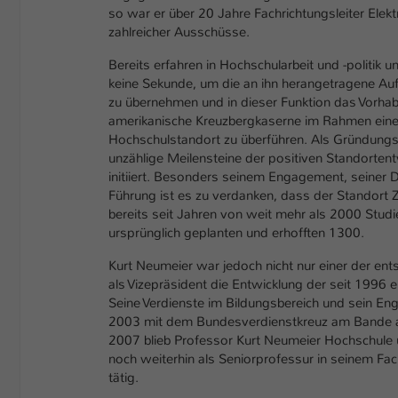
so war er über 20 Jahre Fachrichtungsleiter Ele
zahlreicher Ausschüsse.
Bereits erfahren in Hochschularbeit und -politik
keine Sekunde, um die an ihn herangetragene A
zu übernehmen und in dieser Funktion das Vorha
amerikanische Kreuzbergkaserne im Rahmen eines
Hochschulstandort zu überführen. Als Gründungs
unzählige Meilensteine der positiven Standortent
initiiert. Besonders seinem Engagement, seiner 
Führung ist es zu verdanken, dass der Standort Z
bereits seit Jahren von weit mehr als 2000 Stu
ursprünglich geplanten und erhofften 1300.
Kurt Neumeier war jedoch nicht nur einer der en
als Vizepräsident die Entwicklung der seit 1996
Seine Verdienste im Bildungsbereich und sein E
2003 mit dem Bundesverdienstkreuz am Bande au
2007 blieb Professor Kurt Neumeier Hochschule
noch weiterhin als Seniorprofessur in seinem Fa
tätig.