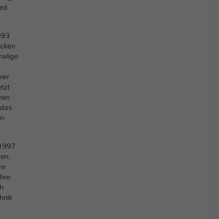
ied
993
ücken
malige
ier
tzt
hen
 das
en
 1997
gen.
re
hre
h
hnik