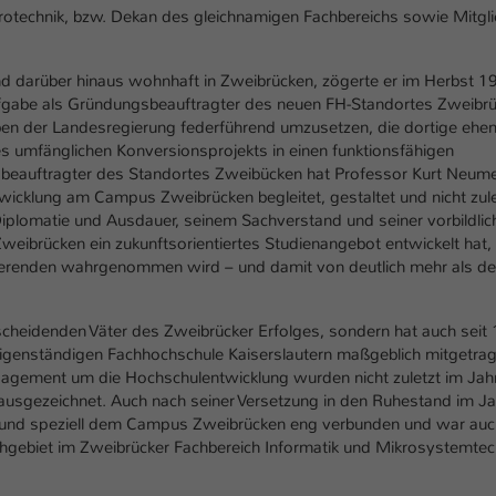
ktrotechnik, bzw. Dekan des gleichnamigen Fachbereichs sowie Mitgl
 und darüber hinaus wohnhaft in Zweibrücken, zögerte er im Herbst 1
ufgabe als Gründungsbeauftragter des neuen FH-Standortes Zweibr
ben der Landesregierung federführend umzusetzen, die dortige ehe
 umfänglichen Konversionsprojekts in einen funktionsfähigen
beauftragter des Standortes Zweibücken hat Professor Kurt Neume
wicklung am Campus Zweibrücken begleitet, gestaltet und nicht zule
Diplomatie und Ausdauer, seinem Sachverstand und seiner vorbildlic
weibrücken ein zukunftsorientiertes Studienangebot entwickelt hat,
dierenden wahrgenommen wird – und damit von deutlich mehr als d
tscheidenden Väter des Zweibrücker Erfolges, sondern hat auch seit
 eigenständigen Fachhochschule Kaiserslautern maßgeblich mitgetra
ngagement um die Hochschulentwicklung wurden nicht zuletzt im Jah
sgezeichnet. Auch nach seiner Versetzung in den Ruhestand im Ja
 und speziell dem Campus Zweibrücken eng verbunden und war auc
chgebiet im Zweibrücker Fachbereich Informatik und Mikrosystemtec