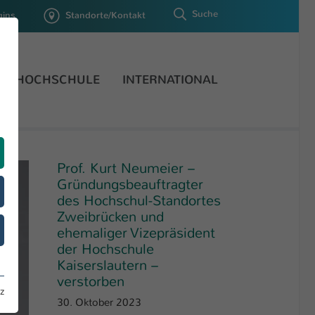
Suche
gins
Standorte/Kontakt
HOCHSCHULE
INTERNATIONAL
Prof. Kurt Neumeier –
Gründungsbeauftragter
des Hochschul-Standortes
Zweibrücken und
ehemaliger Vizepräsident
der Hochschule
Kaiserslautern –
verstorben
z
30. Oktober 2023