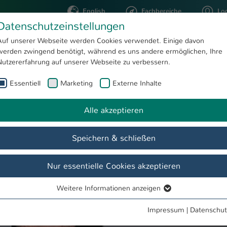
English
Fachbereiche
Lo
Datenschutzeinstellungen
Auf unserer Webseite werden Cookies verwendet. Einige davon
werden zwingend benötigt, während es uns andere ermöglichen, Ihre
STUDIUM
FORSCHUNG
Nutzererfahrung auf unserer Webseite zu verbessern.
Essentiell
Marketing
Externe Inhalte
Prof. Kurt Neumeier – Gründungsbeauftragter des Hochschul-Standortes Zweibrücken und ehemaliger Vizepräsident der Hochschule Kaiserslautern – verstorben
te
Alle akzeptieren
Speichern & schließen
Nur essentielle Cookies akzeptieren
Weitere Informationen anzeigen
Essentiell
Essentielle Cookies werden für grundlegende Funktionen der
Impressum
|
Datenschut
Webseite benötigt. Dadurch ist gewährleistet, dass die Webseite