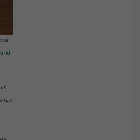
t der
 und
of.
r kurz
tung;