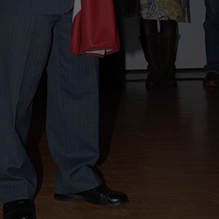
Ihrer vorgenommen Einstellungen, falls der
Webseiten-Betreiber dies eingestellt hat.
Name
fe_typo_user / PHPSESSID
Anbieter
TYPO3
Laufzeit
1 Woche
Dieses Cookie ist ein Standard-Session-Cookie
von TYPO3. Es speichert im Fall eines Intranet-
Zweck
Logins die Session-ID. So kann der eingeloggte
Benutzer wiedererkannt werden und es wird
ihm Zugang zu geschützten Bereichen gewährt.
Name
be_typo_user
Anbieter
TYPO3