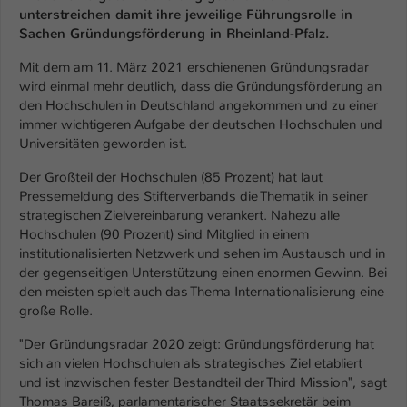
Einstellungen. Unter anderem eine zufällig
unterstreichen damit ihre jeweilige Führungsrolle in
generierte ID, für die historische
Sachen Gründungsförderung in Rheinland-Pfalz.
Zweck
Speicherung Ihrer vorgenommen
Einstellungen, falls der Webseiten-
Mit dem am 11. März 2021 erschienenen Gründungsradar
Betreiber dies eingestellt hat.
wird einmal mehr deutlich, dass die Gründungsförderung an
den Hochschulen in Deutschland angekommen und zu einer
immer wichtigeren Aufgabe der deutschen Hochschulen und
Name
Universitäten geworden ist.
fe_typo_user / PHPSESSID
Der Großteil der Hochschulen (85 Prozent) hat laut
Anbieter
TYPO3
Pressemeldung des Stifterverbands die Thematik in seiner
strategischen Zielvereinbarung verankert. Nahezu alle
Laufzeit
1 Woche
Hochschulen (90 Prozent) sind Mitglied in einem
institutionalisierten Netzwerk und sehen im Austausch und in
Dieses Cookie ist ein Standard-Session-
der gegenseitigen Unterstützung einen enormen Gewinn. Bei
Cookie von TYPO3. Es speichert im Fall
den meisten spielt auch das Thema Internationalisierung eine
eines Intranet-Logins die Session-ID. So
große Rolle.
Zweck
kann der eingeloggte Benutzer
wiedererkannt werden und es wird ihm
"Der Gründungsradar 2020 zeigt: Gründungsförderung hat
Zugang zu geschützten Bereichen
sich an vielen Hochschulen als strategisches Ziel etabliert
gewährt.
und ist inzwischen fester Bestandteil der Third Mission", sagt
Thomas Bareiß, parlamentarischer Staatssekretär beim