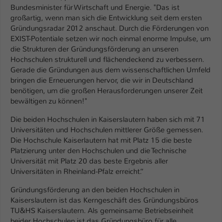
Bundesminister für Wirtschaft und Energie. "Das ist
Name
be_typo_user
großartig, wenn man sich die Entwicklung seit dem ersten
Gründungsradar 2012 anschaut. Durch die Förderungen von
Anbieter
EXIST-Potentiale setzen wir noch einmal enorme Impulse, um
TYPO3
die Strukturen der Gründungsförderung an unseren
Hochschulen strukturell und flächendeckend zu verbessern.
Laufzeit
1 Tag
Gerade die Gründungen aus dem wissenschaftlichen Umfeld
bringen die Erneuerungen hervor, die wir in Deutschland
Dieser Cookie teilt der Webseite mit, ob
benötigen, um die großen Herausforderungen unserer Zeit
ein Besucher im Typo3-Backend
Zweck
bewältigen zu können!"
angemeldet ist und Rechte besitzt diese
zu verwalten.
Die beiden Hochschulen in Kaiserslautern haben sich mit 71
Universitäten und Hochschulen mittlerer Größe gemessen.
Die Hochschule Kaiserlautern hat mit Platz 15 die beste
Platzierung unter den Hochschulen und die Technische
Universität mit Platz 20 das beste Ergebnis aller
Universitäten in Rheinland-Pfalz erreicht.“
Gründungsförderung an den beiden Hochschulen in
Kaiserslautern ist das Kerngeschäft des Gründungsbüros
TU&HS Kaiserslautern. Als gemeinsame Betriebseinheit
beider Hochschulen ist das Gründungsbüro für alle