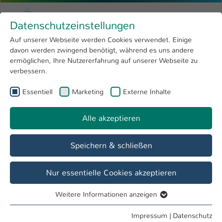
Zum Hauptinhalt springen
Menu
Hochschule Kaiserslautern
Datenschutzeinstellungen
Studium
Open submenu
8
Auf unserer Webseite werden Cookies verwendet. Einige
davon werden zwingend benötigt, während es uns andere
Sie sind hier:
Forschung
Open submenu
4
Menschen und Projekte
ermöglichen, Ihre Nutzererfahrung auf unserer Webseite zu
verbessern.
Hochschule
Open submenu
8
Essentiell
Marketing
Externe Inhalte
International
Open submenu
8
Alle akzeptieren
Speichern & schließen
Nur essentielle Cookies akzeptieren
Weitere Informationen anzeigen
Essentiell
Essentielle Cookies werden für grundlegende Funktionen
Impressum
|
Datenschutz