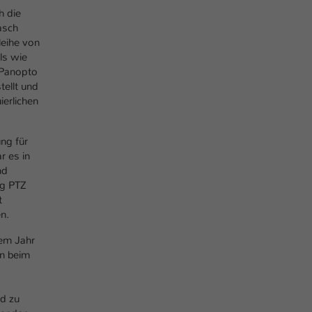
Ihrer vorgenommen Einstellungen, falls der
h die
Webseiten-Betreiber dies eingestellt hat.
asch
leihe von
ls wie
Name
fe_typo_user / PHPSESSID
 Panopto
tellt und
Anbieter
TYPO3
erlichen
Laufzeit
1 Woche
ng für
Dieses Cookie ist ein Standard-Session-Cookie
r es in
von TYPO3. Es speichert im Fall eines Intranet-
nd
Zweck
ng PTZ
Logins die Session-ID. So kann der eingeloggte
t
Benutzer wiedererkannt werden und es wird
n.
ihm Zugang zu geschützten Bereichen gewährt.
nem Jahr
en beim
Name
be_typo_user
Anbieter
TYPO3
d zu