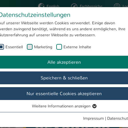
English
Fachbereiche
Lo
Datenschutzeinstellungen
Auf unserer Webseite werden Cookies verwendet. Einige davon
werden zwingend benötigt, während es uns andere ermöglichen, Ihre
STUDIUM
FORSCHUNG
Nutzererfahrung auf unserer Webseite zu verbessern.
Essentiell
Marketing
Externe Inhalte
PM 2021-03-04 Hochschule Kaiserslautern: Bestnoten für digitale Lehre
te
Alle akzeptieren
autern:
Speichern & schließen
tellen
r gutes
Nur essentielle Cookies akzeptieren
tz 3
acht, das
Weitere Informationen anzeigen
Essentiell
en mit der
tlichen
Essentielle Cookies werden für grundlegende Funktionen der
Impressum
|
Datenschut
Zuvor
Webseite benötigt. Dadurch ist gewährleistet, dass die Webseite
 Top Ten