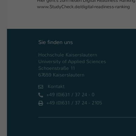
Hier geht’s zum neuen Digital Readiness Ranking
www.StudyCheck.de/digital-readiness-ranking
Sie finden uns
Hochschule Kaiserslautern
University of Applied Sciences
Schoenstraße 11
67659 Kaiserslautern
Kontakt
+49 (0)631 / 37 24 - 0
+49 (0)631 / 37 24 - 2105