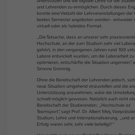
unterstützen und die digitale Lehre für die Studi
und Lehrenden zu ermöglichen. Durch dieses E
konnte eine Vielzahl der Lehrveranstaltungen der 
beiden Semester angeboten werden - entweder r
virtuell oder als hybrides Format.
„Die Tatsache, dass an unserer sehr praxisorienti
Hochschule, an der zum Studium sehr viel Labora
gehört, in den vergangenen Jahren rund 100 virtu
Labore entwickelt wurden, um die Laborarbeit zu
optimieren, entschärfte die Situation ungemein“, 
Simone Grimmig.
Ohne die Bereitschaft der Lehrenden jedoch, sich
neue Situation umgehend einzustellen und die a
Unterstützung anzunehmen, wäre die Umstellung
schnell möglich gewesen. Natürlich auch nicht oh
Bereitschaft der Studierenden: „Hochschule ist
Teamsport“, sagt Prof. Dr. Albert Meij, Vizepräside
Studium, Lehre und Internationalisierung, „und 
Erfolg waren sehr, sehr viele beteiligt!“