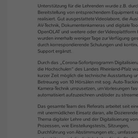
Unterstützung für die Lehrenden wurde z.B. durc
Bereitstellung von entsprechendem Equipment r
realisiert. Gut ausgestattete Videolabore, die Aus
AV-Technik, Dokumentenkameras und digitale Too
OpenOLAT und weitere oder der Videoplattform
wurden innerhalb weniger Tage zur Verfügung ges
durch korrespondierende Schulungen und kontinui
Support ergänzt.
Durch das „Corona-Sofortprogramm Digitalisieru
die Hochschulen“ des Landes Rheinland-Pfalz wa
kurzer Zeit möglich die technische Ausstattung u
Betreuung von 10 Hörsälen mit sog. Auto-Tracki
Kamera-Technik umzusetzen, um Vorlesungen fas
automatisiert aufzuzeichnen und/oder zu streame
Das gesamte Team des Referats arbeitet seit ei
mit unermüdlichen Einsatz daran, alle Dozierend
Thema digitaler Lehre und der Digitalisierung von
Prozessen, wie Einstellungstests, Sitzungen,
Durchführung von Abstimmungen etc., umfassen