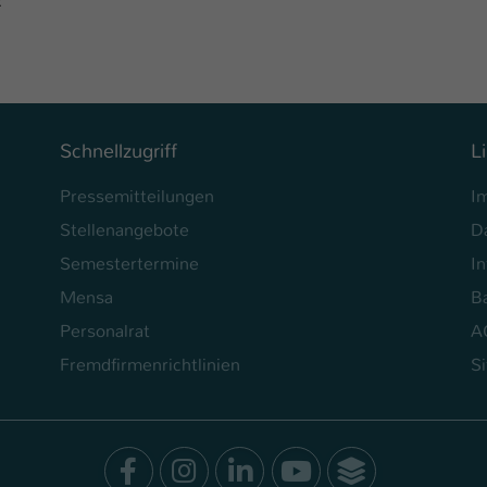
:
Schnellzugriff
L
Pressemitteilungen
I
Stellenangebote
D
Semestertermine
In
Mensa
Ba
Personalrat
A
Fremdfirmenrichtlinien
S
Facebook
Instagram
LinkedIn
Youtube
SocialWal