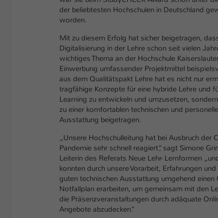
der beliebtesten Hochschulen in Deutschland ge
worden.
Mit zu diesem Erfolg hat sicher beigetragen, das
Digitalisierung in der Lehre schon seit vielen Jahr
wichtiges Thema an der Hochschule Kaiserslautern
Einwerbung umfassender Projektmittel beispiels
aus dem Qualitätspakt Lehre hat es nicht nur erm
tragfähige Konzepte für eine hybride Lehre und fü
Learning zu entwickeln und umzusetzen, sondern
zu einer komfortablen technischen und personell
Ausstattung beigetragen.
„Unsere Hochschulleitung hat bei Ausbruch der 
Pandemie sehr schnell reagiert“, sagt Simone Gr
Leiterin des Referats Neue Lehr- Lernformen „un
konnten durch unsere Vorarbeit, Erfahrungen und
guten technischen Ausstattung umgehend einen 
Notfallplan erarbeiten, um gemeinsam mit den L
die Präsenzveranstaltungen durch adäquate Onli
Angebote abzudecken.“