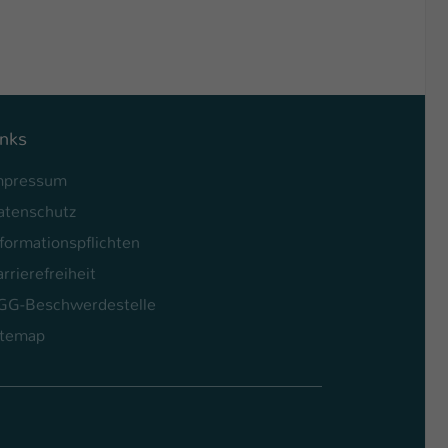
inks
mpressum
atenschutz
formationspflichten
rrierefreiheit
GG-Beschwerdestelle
itemap
l