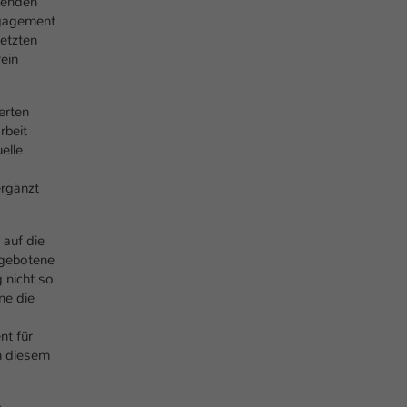
erenden
Laufzeit
1 Tag
ngagement
letzten
Dieser Cookie teilt der Webseite mit, ob ein
ein
Zweck
Besucher im Typo3-Backend angemeldet ist und
Rechte besitzt diese zu verwalten.
erten
rbeit
elle
ergänzt
 auf die
ngebotene
 nicht so
ne die
nt für
an diesem