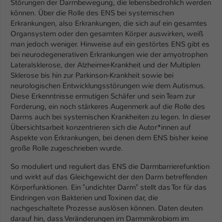
Störungen der Darmbewegung, die lebensbedrohlich werden
können. Über die Rolle des ENS bei systemischen
Name
be_typo_user
Erkrankungen, also Erkrankungen, die sich auf ein gesamtes
Organsystem oder den gesamten Körper auswirken, weiß
Anbieter
TYPO3
man jedoch weniger. Hinweise auf ein gestörtes ENS gibt es
bei neurodegenerativen Erkrankungen wie der amyotrophen
Laufzeit
1 Tag
Lateralsklerose, der Alzheimer-Krankheit und der Multiplen
Sklerose bis hin zur Parkinson-Krankheit sowie bei
Dieser Cookie teilt der Webseite mit, ob
neurologischen Entwicklungsstörungen wie dem Autismus.
ein Besucher im Typo3-Backend
Diese Erkenntnisse ermutigen Schäfer und sein Team zur
Zweck
angemeldet ist und Rechte besitzt diese
Forderung, ein noch stärkeres Augenmerk auf die Rolle des
zu verwalten.
Darms auch bei systemischen Krankheiten zu legen. In dieser
Übersichtsarbeit konzentrieren sich die Autor*innen auf
Aspekte von Erkrankungen, bei denen dem ENS bisher keine
große Rolle zugeschrieben wurde.
So moduliert und reguliert das ENS die Darmbarrierefunktion
und wirkt auf das Gleichgewicht der den Darm betreffenden
Körperfunktionen. Ein "undichter Darm" stellt das Tor für das
Eindringen von Bakterien und Toxinen dar, die
nachgeschaltete Prozesse auslösen können. Daten deuten
darauf hin, dass Veränderungen im Darmmikrobiom im