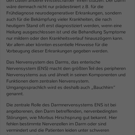
den Daten anderer Wisseschaftler*innen stützen. Der Darm
Einstellungen. Unter anderem eine zufällig
wäre demnach nicht nur prädestiniert z.B. für die
generierte ID, für die historische
Zweck
Frühdiagnose neurodegenerativer Erkrankungen, sondern
Speicherung Ihrer vorgenommen
auch für die Bekämpfung vieler Krankheiten, die nach
Einstellungen, falls der Webseiten-
heutigem Stand oft erst diagnostiziert werden, wenn eine
Betreiber dies eingestellt hat.
Heilung ausgeschlossen ist und die Behandlung Symptome
nur mildern oder den Krankheitsverlauf hinauszögern kann.
Vor allem aber könnten essentielle Hinweise für die
Name
fe_typo_user / PHPSESSID
Vorbeugung dieser Erkrankungen gegeben werden.
Anbieter
TYPO3
Das Nervensystem des Darms, das enterische
Nervensystem (ENS) macht den größten Teil des peripheren
Laufzeit
1 Woche
Nervensystems aus und ähnelt in seinen Komponenten und
Funktionen dem zentralen Nervensystem.
Dieses Cookie ist ein Standard-Session-
Umgangssprachlich wird es deshalb auch „Bauchhirn“
Cookie von TYPO3. Es speichert im Fall
genannt.
eines Intranet-Logins die Session-ID. So
Die zentrale Rolle des Darmnervensystems ENS ist bei
Zweck
kann der eingeloggte Benutzer
angeborenen, den Darm betreffenden, nervenbedingten
wiedererkannt werden und es wird ihm
Störungen, wie Morbus Hirschsprung gut bekannt. Hier
Zugang zu geschützten Bereichen
fehlen bestimmte Nervenzellen im Darm oder sind
gewährt.
vermindert und die Patienten leiden unter schweren