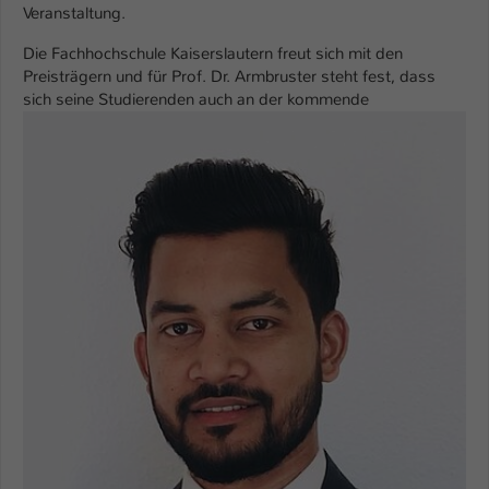
Einstellungen. Unter anderem eine zufällig
Veranstaltung.
generierte ID, für die historische
Zweck
Die Fachhochschule Kaiserslautern freut sich mit den
Speicherung Ihrer vorgenommen
Preisträgern und für Prof. Dr. Armbruster steht fest, dass
Einstellungen, falls der Webseiten-
sich seine Studierenden auch an der kommende
Betreiber dies eingestellt hat.
Name
fe_typo_user / PHPSESSID
Anbieter
TYPO3
Laufzeit
1 Woche
Dieses Cookie ist ein Standard-Session-
Cookie von TYPO3. Es speichert im Fall
eines Intranet-Logins die Session-ID. So
Zweck
kann der eingeloggte Benutzer
wiedererkannt werden und es wird ihm
Zugang zu geschützten Bereichen
gewährt.