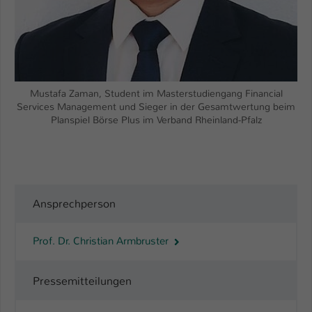
Name
be_typo_user
Anbieter
TYPO3
Laufzeit
1 Tag
Mustafa Zaman, Student im Masterstudiengang Financial
Services Management und Sieger in der Gesamtwertung beim
Dieser Cookie teilt der Webseite mit, ob
Planspiel Börse Plus im Verband Rheinland-Pfalz
ein Besucher im Typo3-Backend
Zweck
angemeldet ist und Rechte besitzt diese
zu verwalten.
Ansprechperson
Prof. Dr. Christian Armbruster
Pressemitteilungen