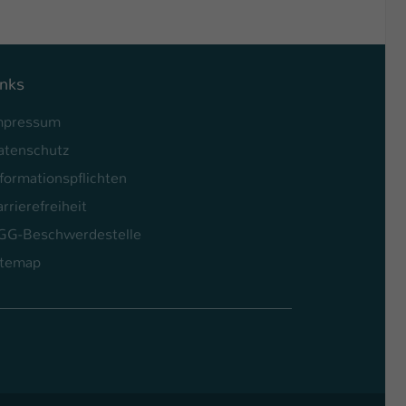
inks
mpressum
atenschutz
formationspflichten
rrierefreiheit
GG-Beschwerdestelle
itemap
l