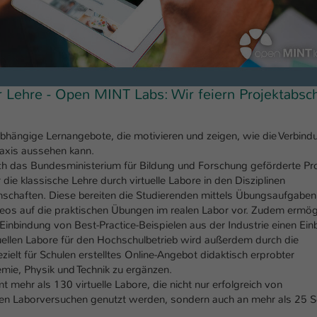
einwandfrei funktioniert.
Name
Cookie-Informationen anzeigen
cookie_optin
Anbieter
TYPO3
Marketing
Diese Cookies werden verwendet um das Nutzungsverhalten der
Laufzeit
r Lehre - Open MINT Labs: Wir feiern Projektabsc
1 Jahr
Besucher auf der Website nachzuverfolgen. Die erhobenen Daten
werden anonymisiert und ausschließlich für interne Zwecke
Dieses Cookie wird verwendet, um Ihre Cookie-
Zweck
verwendet.
abhängige Lernangebote, die motivieren und zeigen, wie die Verbind
Einstellungen für diese Website zu speichern.
raxis aussehen kann.
Name
Cookie-Informationen anzeigen
_pk_*.*
ch das Bundesministerium für Bildung und Forschung geförderte Pro
die klassische Lehre durch virtuelle Labore in den Disziplinen
Name
SgCookieOptin.lastPreferences
Anbieter
Hochschule Kaiserslautern
nschaften. Diese bereiten die Studierenden mittels Übungsaufgaben
Externe Inhalte
deos auf die praktischen Übungen im realen Labor vor. Zudem ermög
Anbieter
TYPO3
Wir verwenden auf unserer Website externe Inhalte (Youtube,
Laufzeit
7 Tage
inbindung von Best-Practice-Beispielen aus der Industrie einen Einbl
Vimeo, Issuu), um Ihnen zusätzliche Informationen anzubieten.
uellen Labore für den Hochschulbetrieb wird außerdem durch die
Laufzeit
1 Jahr
Cookie von Matomo für Website-Analysen.
zielt für Schulen erstelltes Online-Angebot didaktisch erprobter
Zweck
Erzeugt statistische Daten darüber, wie der
mie, Physik und Technik zu ergänzen.
Dieser Wert speichert Ihre Consent-
ehr als 130 virtuelle Labore, die nicht nur erfolgreich von
Besucher die Website nutzt.
Einstellungen. Unter anderem eine zufällig
alen Laborversuchen genutzt werden, sondern auch an mehr als 25 S
Zweck
generierte ID, für die historische Speicherung