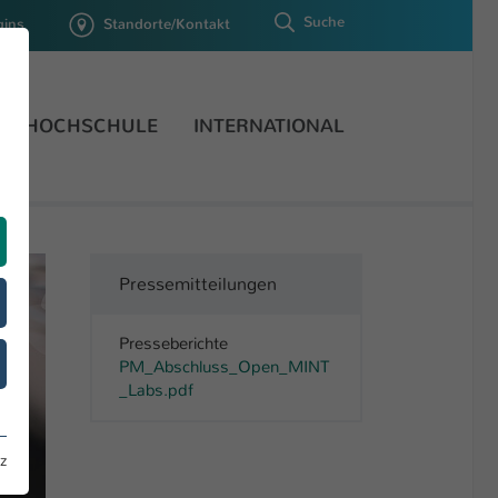
Suche
gins
Standorte/Kontakt
HOCHSCHULE
INTERNATIONAL
Pressemitteilungen
Presseberichte
PM_Abschluss_Open_MINT
_Labs.pdf
z