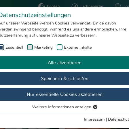
English
Fachbereiche
Lo
Datenschutzeinstellungen
Auf unserer Webseite werden Cookies verwendet. Einige davon
werden zwingend benötigt, während es uns andere ermöglichen, Ihre
STUDIUM
FORSCHUNG
Nutzererfahrung auf unserer Webseite zu verbessern.
Essentiell
Marketing
Externe Inhalte
PM 2020-09-23 Digitalisierung in der Lehre - Open MINT Labs: Wir feiern Projektabschluss
te
Alle akzeptieren
Speichern & schließen
Nur essentielle Cookies akzeptieren
Weitere Informationen anzeigen
Essentiell
Essentielle Cookies werden für grundlegende Funktionen der
Impressum
|
Datenschut
Webseite benötigt. Dadurch ist gewährleistet, dass die Webseite