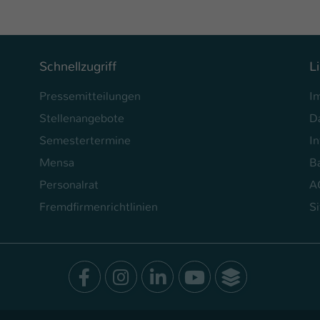
Laufzeit
1 Tag
Dieser Cookie teilt der Webseite mit, ob ein
Zweck
Besucher im Typo3-Backend angemeldet ist und
Schnellzugriff
L
Rechte besitzt diese zu verwalten.
Pressemitteilungen
I
Stellenangebote
D
Semestertermine
In
Mensa
Ba
Personalrat
A
Fremdfirmenrichtlinien
S
Facebook
Instagram
LinkedIn
Youtube
SocialWal