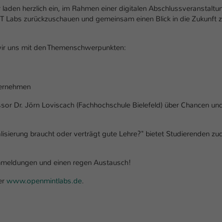
Ihrer vorgenommen Einstellungen, falls der
r laden herzlich ein, im Rahmen einer digitalen Abschlussveranstalt
Webseiten-Betreiber dies eingestellt hat.
T Labs zurückzuschauen und gemeinsam einen Blick in die Zukunft 
Name
fe_typo_user / PHPSESSID
n wir uns mit den Themenschwerpunkten:
Anbieter
TYPO3
ternehmen
Laufzeit
1 Woche
ssor Dr. Jörn Loviscach (Fachhochschule Bielefeld) über Chancen un
Dieses Cookie ist ein Standard-Session-Cookie
von TYPO3. Es speichert im Fall eines Intranet-
Zweck
Logins die Session-ID. So kann der eingeloggte
lisierung braucht oder verträgt gute Lehre?" bietet Studierenden z
Benutzer wiedererkannt werden und es wird
ihm Zugang zu geschützten Bereichen gewährt.
 Anmeldungen und einen regen Austausch!
er
www.openmintlabs.de
.
Name
be_typo_user
Anbieter
TYPO3