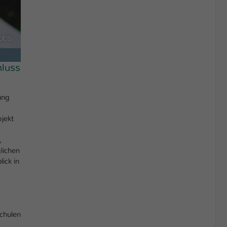
hluss
ung
jekt
,
lichen
ick in
chulen