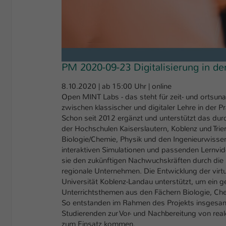
PM 2020-09-23 Digitalisierung in de
8.10.2020 | ab 15:00 Uhr | online
Open MINT Labs - das steht für zeit- und ortsun
zwischen klassischer und digitaler Lehre in der P
Schon seit 2012 ergänzt und unterstützt das dur
der Hochschulen Kaiserslautern, Koblenz und Trier 
Biologie/Chemie, Physik und den Ingenieurwisse
interaktiven Simulationen und passenden Lernvi
sie den zukünftigen Nachwuchskräften durch die E
regionale Unternehmen. Die Entwicklung der virt
Universität Koblenz-Landau unterstützt, um ein ge
Unterrichtsthemen aus den Fächern Biologie, Che
So entstanden im Rahmen des Projekts insgesamt m
Studierenden zur Vor- und Nachbereitung von re
zum Einsatz kommen.