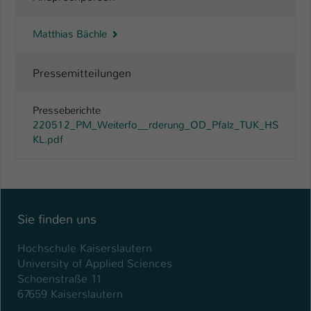
Matthias Bächle
Pressemitteilungen
Presseberichte
220512_PM_Weiterfo__rderung_OD_Pfalz_TUK_HS
KL.pdf
Sie finden uns
Hochschule Kaiserslautern
University of Applied Sciences
Schoenstraße 11
67659 Kaiserslautern