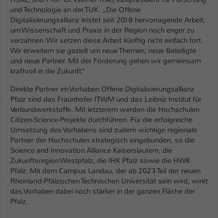
und Technologie an der TUK. „Die Offene
Name
be_typo_user
Digitalisierungsallianz leistet seit 2018 hervorragende Arbeit,
um Wissenschaft und Praxis in der Region noch enger zu
Anbieter
TYPO3
verzahnen. Wir setzen diese Arbeit künftig nicht einfach fort.
Wir erweitern sie gezielt um neue Themen, neue Beteiligte
Laufzeit
1 Tag
und neue Partner. Mit der Förderung gehen wir gemeinsam
kraftvoll in die Zukunft.“
Dieser Cookie teilt der Webseite mit, ob
Direkte Partner im Vorhaben Offene Digitalisierungsallianz
ein Besucher im Typo3-Backend
Zweck
Pfalz sind das Fraunhofer ITWM und das Leibniz Institut für
angemeldet ist und Rechte besitzt diese
Verbundwerkstoffe. Mit letzterem werden die Hochschulen
zu verwalten.
Citizen-Science-Projekte durchführen. Für die erfolgreiche
Umsetzung des Vorhabens sind zudem wichtige regionale
Partner der Hochschulen strategisch eingebunden, so die
Science and Innovation Alliance Kaiserslautern, die
Zukunftsregion Westpfalz, die IHK Pfalz sowie die HWK
Pfalz. Mit dem Campus Landau, der ab 2023 Teil der neuen
Rheinland-Pfälzischen Technischen Universität sein wird, wirkt
das Vorhaben dabei noch stärker in der ganzen Fläche der
Pfalz.