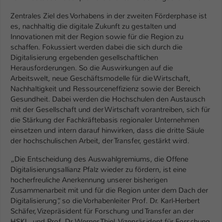
Einstellungen. Unter anderem eine zufällig
generierte ID, für die historische
Zentrales Ziel des Vorhabens in der zweiten Förderphase ist
Zweck
Speicherung Ihrer vorgenommen
es, nachhaltig die digitale Zukunft zu gestalten und
Einstellungen, falls der Webseiten-
Innovationen mit der Region sowie für die Region zu
Betreiber dies eingestellt hat.
schaffen. Fokussiert werden dabei die sich durch die
Digitalisierung ergebenden gesellschaftlichen
Herausforderungen. So die Auswirkungen auf die
Name
Arbeitswelt, neue Geschäftsmodelle für die Wirtschaft,
fe_typo_user / PHPSESSID
Nachhaltigkeit und Ressourceneffizienz sowie der Bereich
Gesundheit. Dabei werden die Hochschulen den Austausch
Anbieter
TYPO3
mit der Gesellschaft und der Wirtschaft vorantreiben, sich für
die Stärkung der Fachkräftebasis regionaler Unternehmen
Laufzeit
1 Woche
einsetzen und intern darauf hinwirken, dass die dritte Säule
der hochschulischen Arbeit, der Transfer, gestärkt wird.
Dieses Cookie ist ein Standard-Session-
Cookie von TYPO3. Es speichert im Fall
„Die Entscheidung des Auswahlgremiums, die Offene
eines Intranet-Logins die Session-ID. So
Digitalisierungsallianz Pfalz wieder zu fördern, ist eine
Zweck
kann der eingeloggte Benutzer
hocherfreuliche Anerkennung unserer bisherigen
wiedererkannt werden und es wird ihm
Zusammenarbeit mit und für die Region unter dem Dach der
Zugang zu geschützten Bereichen
Digitalisierung“, so die Vorhabenleiter Prof. Dr. Karl-Herbert
gewährt.
Schäfer, Vizepräsident für Forschung und Transfer an der
HSKL, und Prof. Dr. Werner Thiel, Vizepräsident für Forschung