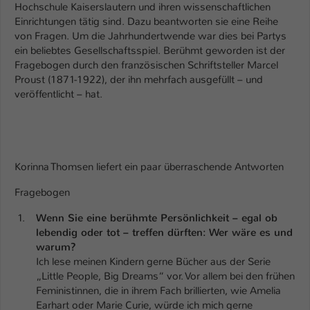
Einstellungen. Unter anderem eine zufällig
Hochschule Kaiserslautern und ihren wissenschaftlichen
generierte ID, für die historische
Einrichtungen tätig sind. Dazu beantworten sie eine Reihe
Zweck
Speicherung Ihrer vorgenommen
von Fragen. Um die Jahrhundertwende war dies bei Partys
Einstellungen, falls der Webseiten-
ein beliebtes Gesellschaftsspiel. Berühmt geworden ist der
Fragebogen durch den französischen Schriftsteller Marcel
Betreiber dies eingestellt hat.
Proust (1871-1922), der ihn mehrfach ausgefüllt – und
veröffentlicht – hat.
Name
fe_typo_user / PHPSESSID
Anbieter
TYPO3
Korinna Thomsen liefert ein paar überraschende Antworten
Laufzeit
1 Woche
Fragebogen
Dieses Cookie ist ein Standard-Session-
Cookie von TYPO3. Es speichert im Fall
Wenn Sie eine berühmte Persönlichkeit – egal ob
eines Intranet-Logins die Session-ID. So
lebendig oder tot – treffen dürften: Wer wäre es und
Zweck
kann der eingeloggte Benutzer
warum?
wiedererkannt werden und es wird ihm
Ich lese meinen Kindern gerne Bücher aus der Serie
Zugang zu geschützten Bereichen
„Little People, Big Dreams“ vor. Vor allem bei den frühen
gewährt.
Feministinnen, die in ihrem Fach brillierten, wie Amelia
Earhart oder Marie Curie, würde ich mich gerne