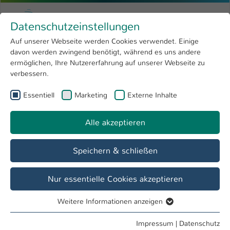
Zum Hauptinhalt springen
Menu
Hochschule Kaiserslautern
Datenschutzeinstellungen
Studium
Open submenu
8
Auf unserer Webseite werden Cookies verwendet. Einige
davon werden zwingend benötigt, während es uns andere
Sie sind hier:
Forschung
Open submenu
4
Menschen und Projekte
ermöglichen, Ihre Nutzererfahrung auf unserer Webseite zu
verbessern.
Hochschule
Open submenu
8
Essentiell
Marketing
Externe Inhalte
Show larger version
International
Open submenu
8
Alle akzeptieren
Speichern & schließen
Nur essentielle Cookies akzeptieren
Weitere Informationen anzeigen
Essentiell
Essentielle Cookies werden für grundlegende Funktionen
Impressum
|
Datenschutz