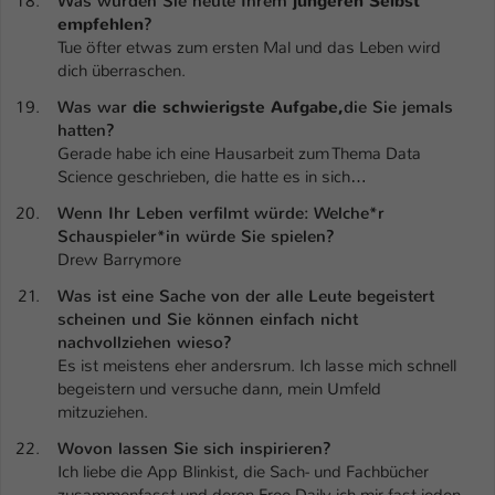
Was würden Sie heute Ihrem
jüngeren Selbst
empfehlen
?
Tue öfter etwas zum ersten Mal und das Leben wird
dich überraschen.
Was war
die schwierigste Aufgabe,
die Sie jemals
hatten?
Gerade habe ich eine Hausarbeit zum Thema Data
Science geschrieben, die hatte es in sich…
Wenn Ihr Leben verfilmt würde: Welche*r
Schauspieler*in würde Sie spielen?
Drew Barrymore
Was ist eine Sache von der alle Leute begeistert
scheinen und Sie können einfach nicht
nachvollziehen wieso?
Es ist meistens eher andersrum. Ich lasse mich schnell
begeistern und versuche dann, mein Umfeld
mitzuziehen.
Wovon lassen Sie sich inspirieren?
Ich liebe die App Blinkist, die Sach- und Fachbücher
zusammenfasst und deren Free Daily ich mir fast jeden