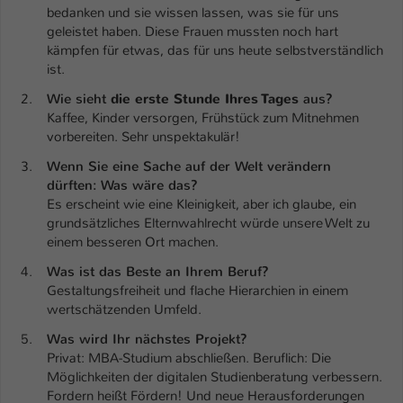
bedanken und sie wissen lassen, was sie für uns
Name
geleistet haben. Diese Frauen mussten noch hart
be_typo_user
kämpfen für etwas, das für uns heute selbstverständlich
ist.
Anbieter
TYPO3
Wie sieht
die erste Stunde Ihres Tages
aus?
Laufzeit
1 Tag
Kaffee, Kinder versorgen, Frühstück zum Mitnehmen
vorbereiten. Sehr unspektakulär!
Dieser Cookie teilt der Webseite mit, ob
Wenn Sie eine Sache auf der Welt verändern
ein Besucher im Typo3-Backend
Zweck
dürften: Was wäre das?
angemeldet ist und Rechte besitzt diese
Es erscheint wie eine Kleinigkeit, aber ich glaube, ein
zu verwalten.
grundsätzliches Elternwahlrecht würde unsere Welt zu
einem besseren Ort machen.
Was ist das Beste an Ihrem Beruf?
Gestaltungsfreiheit und flache Hierarchien in einem
wertschätzenden Umfeld.
Was wird Ihr nächstes Projekt?
Privat: MBA-Studium abschließen. Beruflich: Die
Möglichkeiten der digitalen Studienberatung verbessern.
Fordern heißt Fördern! Und neue Herausforderungen