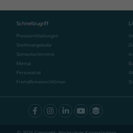
Laufzeit
1 Tag
Dieser Cookie teilt der Webseite mit, ob ein
Zweck
Besucher im Typo3-Backend angemeldet ist und
Schnellzugriff
L
Rechte besitzt diese zu verwalten.
Pressemitteilungen
I
Stellenangebote
D
Semestertermine
In
Mensa
Ba
Personalrat
A
Fremdfirmenrichtlinien
S
Facebook
Instagram
LinkedIn
Youtube
SocialWal
© 2024 Copyright: Hochschule Kaiserslautern