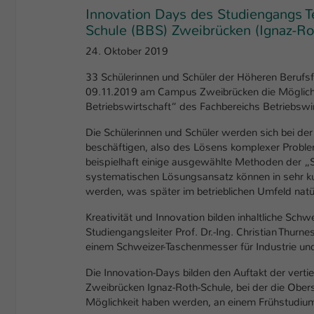
Innovation Days des Studiengangs T
Schule (BBS) Zweibrücken (Ignaz-Ro
24. Oktober 2019
33 Schülerinnen und Schüler der Höheren Beruf
09.11.2019 am Campus Zweibrücken die Möglichk
Betriebswirtschaft“ des Fachbereichs Betriebswi
Die Schülerinnen und Schüler werden sich bei der
beschäftigen, also des Lösens komplexer Problem
beispielhaft einige ausgewählte Methoden der „S
systematischen Lösungsansatz können in sehr kur
werden, was später im betrieblichen Umfeld nat
Kreativität und Innovation bilden inhaltliche Sc
Studiengangsleiter Prof. Dr.-Ing. Christian Thur
einem Schweizer-Taschenmesser für Industrie und
Die Innovation-Days bilden den Auftakt der verti
Zweibrücken Ignaz-Roth-Schule, bei der die Obe
Möglichkeit haben werden, an einem Frühstudium