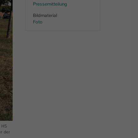
Pressemitteilung
Bildmaterial
Foto
r HS
er der