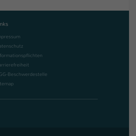
inks
mpressum
atenschutz
formationspflichten
rrierefreiheit
GG-Beschwerdestelle
itemap
l