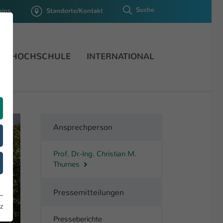
Suche
gins
Standorte/Kontakt
HOCHSCHULE
INTERNATIONAL
Ansprechperson
Prof. Dr.-Ing. Christian M.
Thurnes
Pressemitteilungen
z
Presseberichte