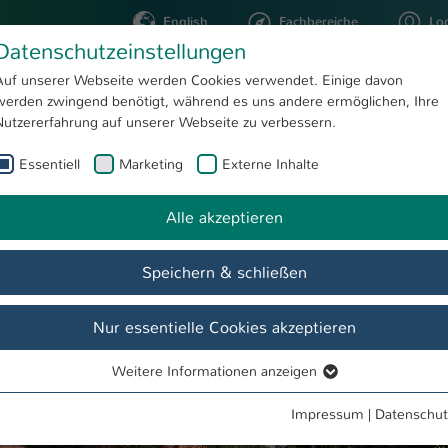
English
Fachbereiche
Lo
Datenschutzeinstellungen
Auf unserer Webseite werden Cookies verwendet. Einige davon
werden zwingend benötigt, während es uns andere ermöglichen, Ihre
STUDIUM
FORSCHUNG
Nutzererfahrung auf unserer Webseite zu verbessern.
Essentiell
Marketing
Externe Inhalte
Innovation Days
te
Alle akzeptieren
Speichern & schließen
Nur essentielle Cookies akzeptieren
Weitere Informationen anzeigen
Essentiell
Essentielle Cookies werden für grundlegende Funktionen der
Impressum
|
Datenschut
Webseite benötigt. Dadurch ist gewährleistet, dass die Webseite