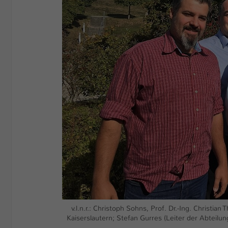
v.l.n.r.: Christoph Sohns, Prof. Dr.-Ing. Christi
Kaiserslautern; Stefan Gurres (Leiter der Abteilu