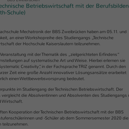
Ihrer vorgenommen Einstellungen, falls der
echnische Betriebswirtschaft mit der Berufsbilde
Webseiten-Betreiber dies eingestellt hat.
th-Schule)
Name
fe_typo_user / PHPSESSID
sfachschule Mechatronik der BBS Zweibrücken haben am 05.11. und
eit, an einer Workshopreihe des Studiengangs „Technische
Anbieter
TYPO3
rtschaft der Hochschule Kaiserslautern teilzunehmen.
Laufzeit
1 Woche
 Veranstaltung mit der Thematik des „zielgerichteten Erfindens“
stellungen auf systematische Art und Weise. Hierbei erlernen sie
Dieses Cookie ist ein Standard-Session-Cookie
ystematic Creativity“, in der Fachsprache TRIZ genannt. Durch den
von TYPO3. Es speichert im Fall eines Intranet-
zer Zeit eine große Anzahl innovativer Lösungsansätze erarbeitet
Zweck
Logins die Session-ID. So kann der eingeloggte
ürlich einen Wettbewerbsvorsprung bedeutet.
Benutzer wiedererkannt werden und es wird
hwerpunkte im Studiengang der Technischen Betriebswirtschaft. Der
ihm Zugang zu geschützten Bereichen gewährt.
nes vergleicht die Absolventinnen und Absolventen des Studiengangs 
 Wirtschaft.
Name
be_typo_user
eften Kooperation der Technischen Betriebswirtschaft mit der BBS
rstufenschülerinnen und -Schüler ab dem Sommersemester 2020 die
Anbieter
TYPO3
 teilzunehmen.