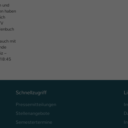
Laufzeit
1 Tag
n und
en haben
Dieser Cookie teilt der Webseite mit, ob ein
ich
Zweck
Besucher im Typo3-Backend angemeldet ist und
TV
Rechte besitzt diese zu verwalten.
denbuch
auch mit
ende
iz –
 18:45
Schnellzugriff
L
Pressemitteilungen
I
Stellenangebote
D
Semestertermine
In