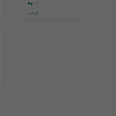
Foto 1
HS KL
Foto2
SWR Fernsehen, Stuttgart