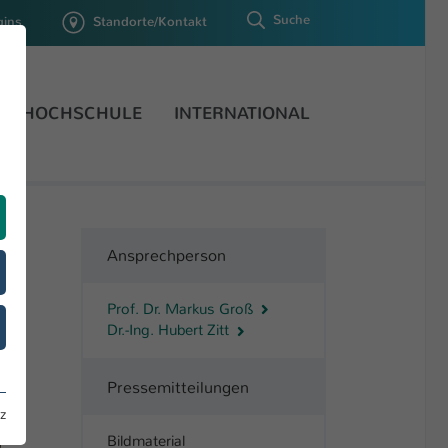
Suche
gins
Standorte/Kontakt
HOCHSCHULE
INTERNATIONAL
Ansprechperson
Prof. Dr. Markus Groß
Dr.-Ing. Hubert Zitt
Pressemitteilungen
z
Bildmaterial