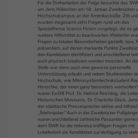
Für die Dreharbeiten der Folge besuchte das S
um Jens Hübschen am 18. Januar Zweibrücken 
Hochschulcampus an der Amerikastraße. Zitt un
wurden insgesamt zehn Fragen rund um das
Spezialthema Science Fiction vorgelegt, die es ga
weitere Hilfsmittel zu beantworten. Weiterhin wu
Fragen zu lokalen Besonderheiten gestellt, bzw. 
präsentiert, auf denen markante Punkte Zweibrü
den Kandidaten identifiziert und anschließend tei
auch physisch lokalisiert werden mussten. An di
Stelle war denn auch eine gewisse personelle
Unterstützung erlaubt und neben Studierenden d
Hochschule, wie Mikrosystemtechnikstudent Ra
Henschke, der einen ganz besonders wertvollen 
waren Ex-OB Prof. Dr. Helmut Reichling, die Leite
Historischen Museums, Dr. Charlotte Glück, Jens
der städtische Pressesprecher aktive und hilfreic
„Telefonjoker“. Auch in der Zweibrücker Fußgäng
waren anschließend zahlreiche Passanten gerne b
dem SWR für die teilweise kniffligen Fragen mit
Lokalkolorit als Kandidaten zur Verfügung zu steh