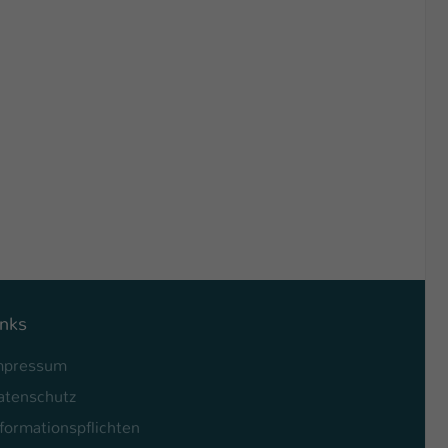
inks
mpressum
atenschutz
formationspflichten