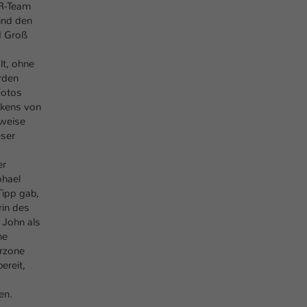
Ihrer vorgenommen Einstellungen, falls der
WR-Team
Webseiten-Betreiber dies eingestellt hat.
und den
d Groß
Name
lt, ohne
fe_typo_user / PHPSESSID
rden
Fotos
Anbieter
TYPO3
ckens von
lweise
Laufzeit
1 Woche
eser
Dieses Cookie ist ein Standard-Session-Cookie
er
von TYPO3. Es speichert im Fall eines Intranet-
phael
Zweck
Logins die Session-ID. So kann der eingeloggte
Tipp gab,
Benutzer wiedererkannt werden und es wird
rin des
ihm Zugang zu geschützten Bereichen gewährt.
 John als
he
erzone
Name
be_typo_user
ereit,
Anbieter
TYPO3
en.