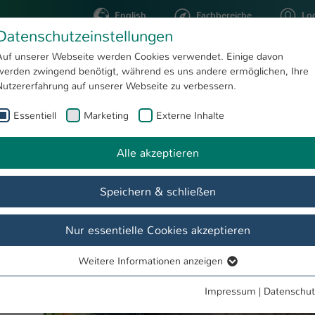
English
Fachbereiche
Lo
Datenschutzeinstellungen
Auf unserer Webseite werden Cookies verwendet. Einige davon
werden zwingend benötigt, während es uns andere ermöglichen, Ihre
STUDIUM
FORSCHUNG
Nutzererfahrung auf unserer Webseite zu verbessern.
Essentiell
Marketing
Externe Inhalte
Hochschuldozenten vertreten Zweibrücken bei SWR-Format „Stadt Land Quiz“
te
Alle akzeptieren
rücken
Show larger version
Speichern & schließen
r
es am
Nur essentielle Cookies akzeptieren
 „Stadt
ams der
Weitere Informationen anzeigen
Essentiell
ell
Essentielle Cookies werden für grundlegende Funktionen der
cience
Impressum
|
Datenschut
Webseite benötigt. Dadurch ist gewährleistet, dass die Webseite
mit Dr.