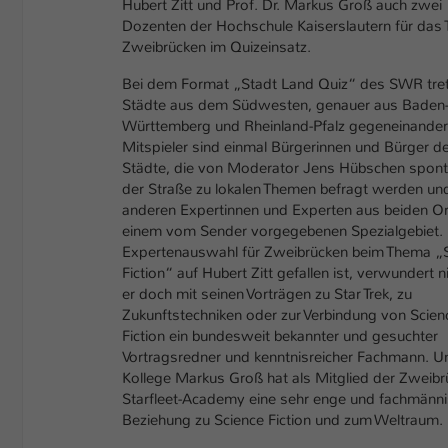
Hubert Zitt und Prof. Dr. Markus Groß auch zwei
Dozenten der Hochschule Kaiserslautern für das
Zweibrücken im Quizeinsatz.
Bei dem Format „Stadt Land Quiz“ des SWR tre
Städte aus dem Südwesten, genauer aus Baden
Württemberg und Rheinland-Pfalz gegeneinander
Mitspieler sind einmal Bürgerinnen und Bürger d
Städte, die von Moderator Jens Hübschen spont
der Straße zu lokalen Themen befragt werden u
anderen Expertinnen und Experten aus beiden Or
einem vom Sender vorgegebenen Spezialgebiet.
Expertenauswahl für Zweibrücken beim Thema „
Fiction“ auf Hubert Zitt gefallen ist, verwundert ni
er doch mit seinen Vorträgen zu Star Trek, zu
Zukunftstechniken oder zur Verbindung von Scien
Fiction ein bundesweit bekannter und gesuchter
Vortragsredner und kenntnisreicher Fachmann. U
Kollege Markus Groß hat als Mitglied der Zweibr
Starfleet-Academy eine sehr enge und fachmänn
Beziehung zu Science Fiction und zum Weltraum.