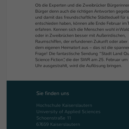
Ob die Experten und die Zweibrücker Bürgerinne
Bürger denn auch die richtigen Antworten gegeb
und damit das freundschaftliche Städteduell für s
entschieden haben, können alle Ende Februar im 
erfahren. Kennen sich die Menschen wohl in Wal
oder in Zweibrücken besser mit Außerirdischen,
Raumschiffen, der erfundenen Zukunft oder aber 
dem eigenen Heimatort aus – das ist die spann
Frage! Die fantastische Sendung “Stadt Land Qu
Science Fiction“, die der SWR am 25. Februar um
Uhr ausgestrahlt, wird die Auflösung bringen.
Sie finden uns
Hochschule Kaiserslautern
University of Applied Sciences
Schoenstraße 11
67659 Kaiserslautern