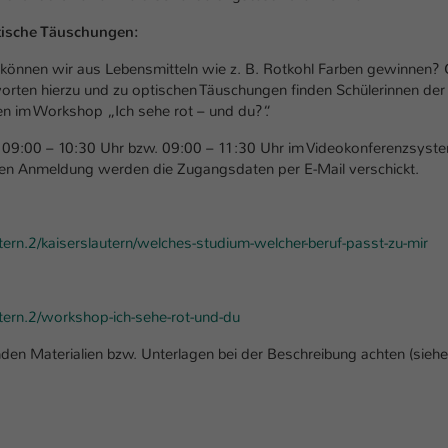
einwandfrei funktioniert.
ische Täuschungen:
Name
Cookie-Informationen anzeigen
cookie_optin
 können wir aus Lebensmitteln wie z. B. Rotkohl Farben gewinnen?
Anbieter
TYPO3
orten hierzu und zu optischen Täuschungen finden Schülerinnen der
Marketing
en im Workshop „Ich sehe rot – und du?“.
Diese Cookies werden verwendet um das Nutzungsverhalten der
Laufzeit
1 Jahr
Besucher auf der Website nachzuverfolgen. Die erhobenen Daten
09:00 – 10:30 Uhr bzw. 09:00 – 11:30 Uhr im Videokonferenzsyst
werden anonymisiert und ausschließlich für interne Zwecke
chen Anmeldung werden die Zugangsdaten per E-Mail verschickt.
Dieses Cookie wird verwendet, um Ihre Cookie-
Zweck
verwendet.
Einstellungen für diese Website zu speichern.
Name
Cookie-Informationen anzeigen
_pk_*.*
rn.2/kaiserslautern/welches-studium-welcher-beruf-passt-zu-mir
Name
SgCookieOptin.lastPreferences
Anbieter
Hochschule Kaiserslautern
Externe Inhalte
Anbieter
TYPO3
Wir verwenden auf unserer Website externe Inhalte (Youtube,
Laufzeit
7 Tage
ern.2/workshop-ich-sehe-rot-und-du
Vimeo, Issuu), um Ihnen zusätzliche Informationen anzubieten.
Laufzeit
1 Jahr
nden Materialien bzw. Unterlagen bei der Beschreibung achten (siehe
Cookie von Matomo für Website-Analysen.
Zweck
Erzeugt statistische Daten darüber, wie der
Dieser Wert speichert Ihre Consent-
Besucher die Website nutzt.
Einstellungen. Unter anderem eine zufällig
Zweck
generierte ID, für die historische Speicherung