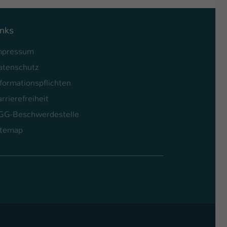
inks
mpressum
atenschutz
formationspflichten
rrierefreiheit
GG-Beschwerdestelle
itemap
l