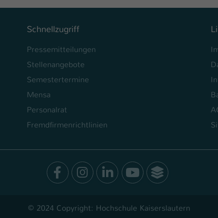
Ihrer vorgenommen Einstellungen, falls der
Webseiten-Betreiber dies eingestellt hat.
Schnellzugriff
L
Name
fe_typo_user / PHPSESSID
Pressemitteilungen
I
Stellenangebote
D
Anbieter
TYPO3
Semestertermine
In
Laufzeit
1 Woche
Mensa
Ba
Dieses Cookie ist ein Standard-Session-Cookie
Personalrat
A
von TYPO3. Es speichert im Fall eines Intranet-
Fremdfirmenrichtlinien
S
Zweck
Logins die Session-ID. So kann der eingeloggte
Benutzer wiedererkannt werden und es wird
ihm Zugang zu geschützten Bereichen gewährt.
Facebook
Instagram
LinkedIn
Youtube
SocialWal
Name
be_typo_user
Anbieter
TYPO3
© 2024 Copyright: Hochschule Kaiserslautern